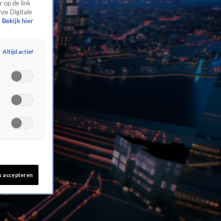
 op de link
nze Digitale
Bekijk hier
Altijd actief
s accepteren