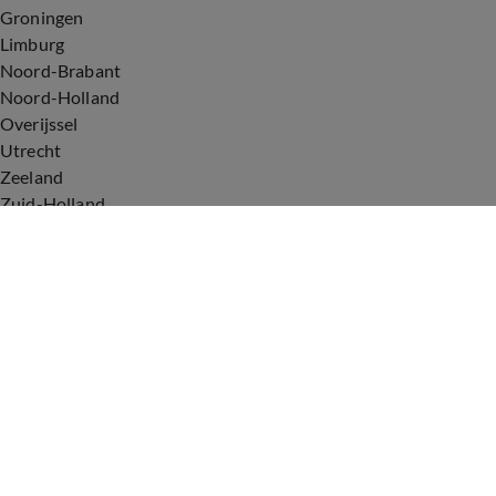
Groningen
Limburg
Noord-Brabant
Noord-Holland
Overijssel
Utrecht
Zeeland
Zuid-Holland
Voorwaarden
Over ons
Privacyverklaring
Gebruiksvoorwaarden
Cookieverklaring
Digitale diensten
Cookie instellingen
Upod & Talpa Network
Adverteren
Vacatures
Publieksservice