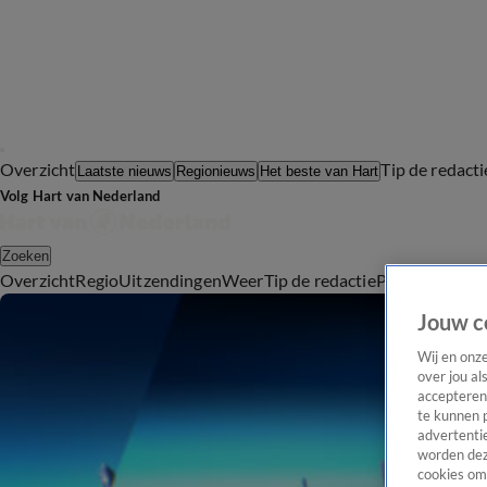
Overzicht
Tip de redacti
Laatste nieuws
Regionieuws
Het beste van Hart
Volg Hart van Nederland
Zoeken
Overzicht
Regio
Uitzendingen
Weer
Tip de redactie
Panel
Video's
Jouw c
Wij en onz
over jou al
accepteren
te kunnen 
advertentie
worden dez
cookies om 