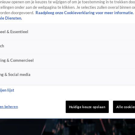
ieuw openen om je keuzes te wijzigen of om je toestemming in te trekken door
ellingen onder aan de webpagina te klikken. Je selecties zullen overal binnen o
orden doorgevoerd.
Raadpleeg onze Cookieverklaring voor meer informatie.
ale Diensten.
eel & Essentieel
sch
sing & Commercieel
ng & Social media
jen lijst
en beheren
Huidige keuze opslaan
Alle cookie