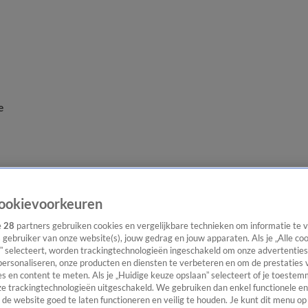
e
ookievoorkeuren
e
28
partners gebruiken cookies en vergelijkbare technieken om informatie te
s gebruiker van onze website(s), jouw gedrag en jouw apparaten. Als je „Alle co
” selecteert, worden trackingtechnologieën ingeschakeld om onze advertenties
personaliseren, onze producten en diensten te verbeteren en om de prestaties 
s en content te meten. Als je „Huidige keuze opslaan” selecteert of je toestemm
e trackingtechnologieën uitgeschakeld. We gebruiken dan enkel functionele en
de website goed te laten functioneren en veilig te houden. Je kunt dit menu op