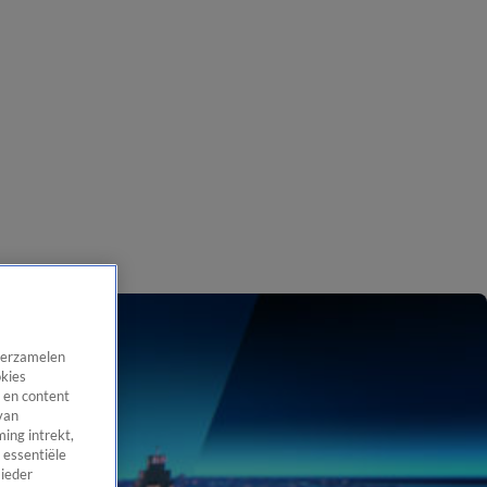
 verzamelen
okies
 en content
van
ing intrekt,
 essentiële
 ieder