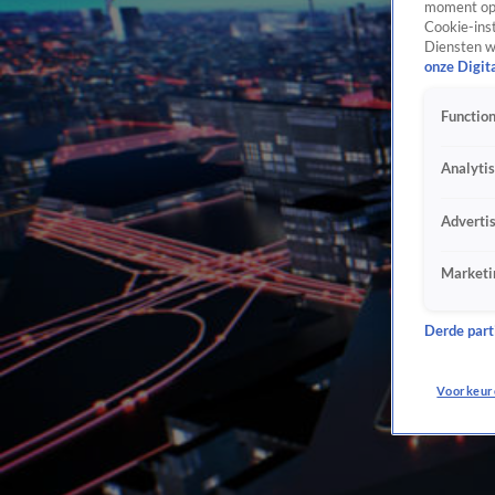
moment opn
Cookie-inst
Diensten w
onze Digit
Function
Analyti
Adverti
Marketi
Derde parti
Voorkeur