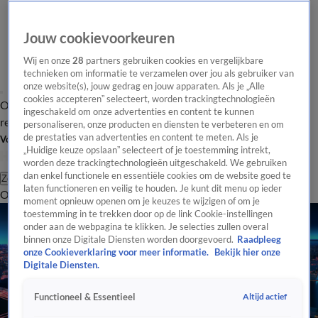
Jouw cookievoorkeuren
Wij en onze
28
partners gebruiken cookies en vergelijkbare
technieken om informatie te verzamelen over jou als gebruiker van
onze website(s), jouw gedrag en jouw apparaten. Als je „Alle
cookies accepteren” selecteert, worden trackingtechnologieën
Overzicht
Tip de
Laatste nieuws
Regionieuws
Het beste van Hart
ingeschakeld om onze advertenties en content te kunnen
redactie
personaliseren, onze producten en diensten te verbeteren en om
de prestaties van advertenties en content te meten. Als je
Volg Hart van Nederland
„Huidige keuze opslaan” selecteert of je toestemming intrekt,
worden deze trackingtechnologieën uitgeschakeld. We gebruiken
dan enkel functionele en essentiële cookies om de website goed te
Zoeken
laten functioneren en veilig te houden. Je kunt dit menu op ieder
Overzicht
Regio
Uitzendingen
Weer
Tip de redactie
Panel
Video's
moment opnieuw openen om je keuzes te wijzigen of om je
toestemming in te trekken door op de link Cookie-instellingen
onder aan de webpagina te klikken. Je selecties zullen overal
binnen onze Digitale Diensten worden doorgevoerd.
Raadpleeg
onze Cookieverklaring voor meer informatie.
Bekijk hier onze
Digitale Diensten.
Altijd actief
Functioneel & Essentieel