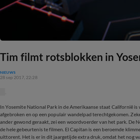
Tim filmt rotsblokken in Yos
NIEUWS
28 sep 2017, 22:28
In Yosemite National Park in de Amerikaanse staat Californië is
afgebroken en op een populair wandelpad terechtgekomen. Zeke
ander gewond geraakt, zei een woordvoerder van het park. De Ne
de hele gebeurtenis te filmen. El Capitan is een beroemde klim
uittorent. Het is er in dit jaargetijde extra druk, omdat het nog 