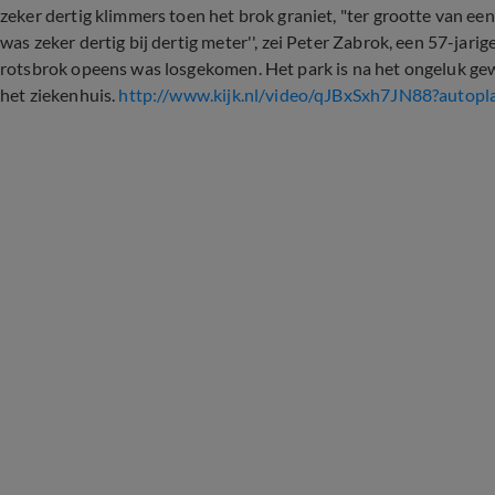
zeker dertig klimmers toen het brok graniet, "ter grootte van een
was zeker dertig bij dertig meter'', zei Peter Zabrok, een 57-ja
rotsbrok opeens was losgekomen. Het park is na het ongeluk g
het ziekenhuis.
http://www.kijk.nl/video/qJBxSxh7JN88?autopl