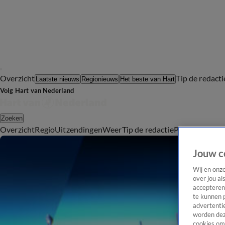
Overzicht
Tip de redacti
Laatste nieuws
Regionieuws
Het beste van Hart
Volg Hart van Nederland
Zoeken
Overzicht
Regio
Uitzendingen
Weer
Tip de redactie
Panel
Video's
Jouw c
Wij en onz
over jou al
accepteren
te kunnen 
advertentie
worden dez
cookies om 