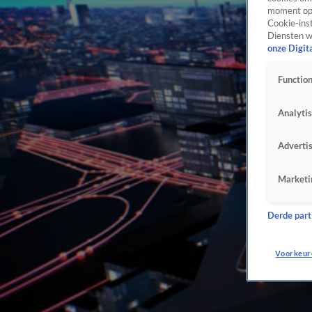
moment opn
Cookie-inst
Diensten w
onze Digit
Function
Analyti
Adverti
Marketi
Derde parti
Voorkeur