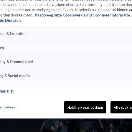
ieuw openen om je keuzes te wijzigen of om je toestemming in te trekken door
ellingen onder aan de webpagina te klikken. Je selecties zullen overal binnen o
orden doorgevoerd.
Raadpleeg onze Cookieverklaring voor meer informatie.
ale Diensten.
eel & Essentieel
sch
sing & Commercieel
ng & Social media
jen lijst
en beheren
Huidige keuze opslaan
Alle cookie