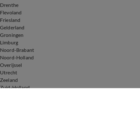
Drenthe
Flevoland
Friesland
Gelderland
Groningen
Limburg
Noord-Brabant
Noord-Holland
Overijssel
Utrecht
Zeeland
Zuid-Holland
Voorwaarden
Over ons
Privacyverklaring
Gebruiksvoorwaarden
Cookieverklaring
Digitale diensten
Cookie instellingen