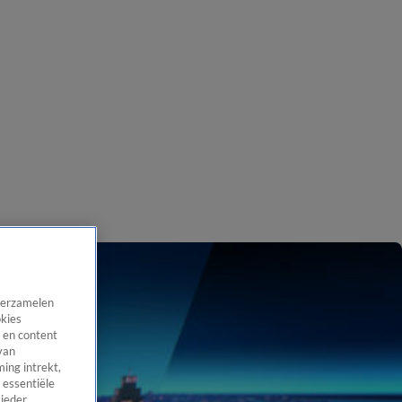
 verzamelen
okies
 en content
van
ing intrekt,
 essentiële
 ieder