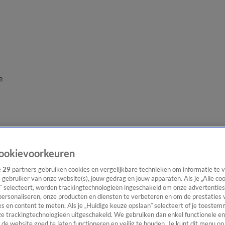
e
ookievoorkeuren
e
29
partners gebruiken cookies en vergelijkbare technieken om informatie te
s gebruiker van onze website(s), jouw gedrag en jouw apparaten. Als je „Alle co
” selecteert, worden trackingtechnologieën ingeschakeld om onze advertenties
personaliseren, onze producten en diensten te verbeteren en om de prestaties 
s en content te meten. Als je „Huidige keuze opslaan” selecteert of je toestemm
e trackingtechnologieën uitgeschakeld. We gebruiken dan enkel functionele en
de website goed te laten functioneren en veilig te houden. Je kunt dit menu op