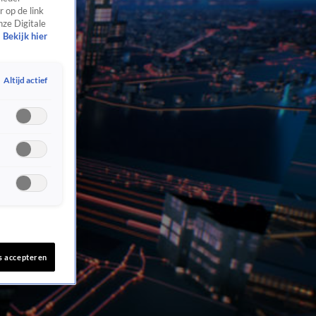
 op de link
nze Digitale
Bekijk hier
Altijd actief
s accepteren