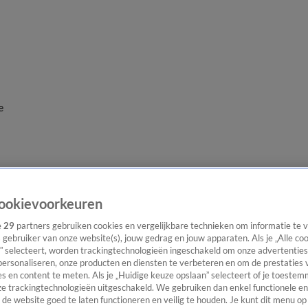
e
ookievoorkeuren
e
29
partners gebruiken cookies en vergelijkbare technieken om informatie te
s gebruiker van onze website(s), jouw gedrag en jouw apparaten. Als je „Alle co
” selecteert, worden trackingtechnologieën ingeschakeld om onze advertenties
personaliseren, onze producten en diensten te verbeteren en om de prestaties 
s en content te meten. Als je „Huidige keuze opslaan” selecteert of je toestemm
e trackingtechnologieën uitgeschakeld. We gebruiken dan enkel functionele en
de website goed te laten functioneren en veilig te houden. Je kunt dit menu op