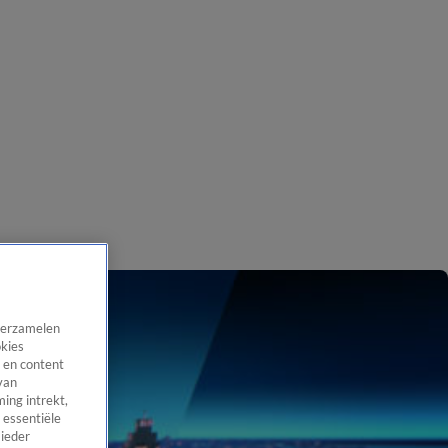
 verzamelen
okies
 en content
van
ing intrekt,
 essentiële
 ieder