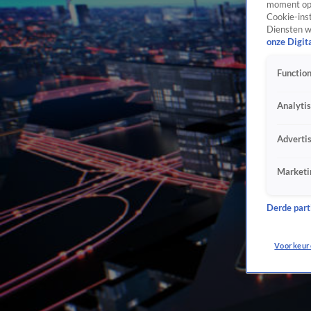
moment opn
Cookie-inst
Diensten w
onze Digit
Function
Analyti
Adverti
Marketi
Derde parti
Voorkeur