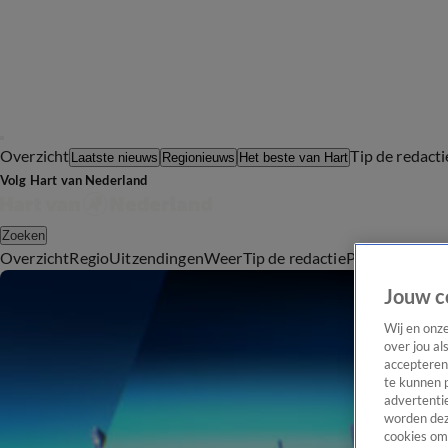
Overzicht
Tip de redacti
Laatste nieuws
Regionieuws
Het beste van Hart
Volg Hart van Nederland
Zoeken
Overzicht
Regio
Uitzendingen
Weer
Tip de redactie
Panel
Video's
Jouw c
Wij en onz
over jou al
accepteren
te kunnen 
advertentie
worden dez
cookies om 