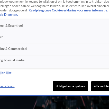
ieuw openen om je keuzes te wijzigen of om je toestemming in te trekken door
ellingen onder aan de webpagina te klikken. Je selecties zullen overal binnen o
orden doorgevoerd.
Raadpleeg onze Cookieverklaring voor meer informatie.
ale Diensten.
eel & Essentieel
sch
sing & Commercieel
ng & Social media
jen lijst
en beheren
Huidige keuze opslaan
Alle cookie