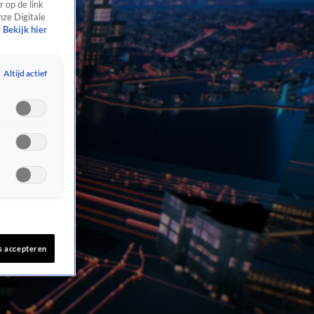
 op de link
nze Digitale
Bekijk hier
Altijd actief
s accepteren