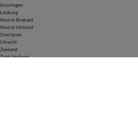
Groningen
Limburg
Noord-Brabant
Noord-Holland
Overijssel
Utrecht
Zeeland
Zuid-Holland
Voorwaarden
Over ons
Privacyverklaring
Gebruiksvoorwaarden
Cookieverklaring
Digitale diensten
Cookie instellingen
Upod & Talpa Network
Adverteren
Vacatures
Publieksservice