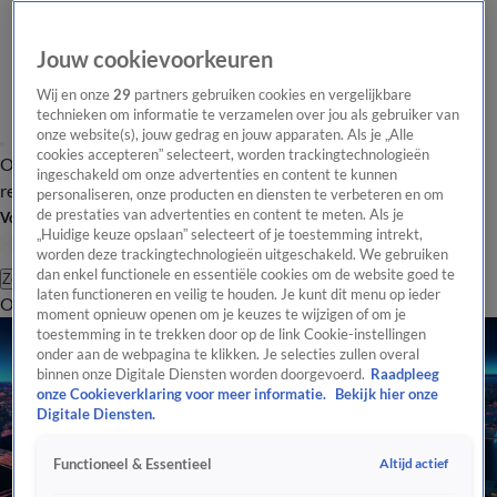
Jouw cookievoorkeuren
Wij en onze
29
partners gebruiken cookies en vergelijkbare
technieken om informatie te verzamelen over jou als gebruiker van
onze website(s), jouw gedrag en jouw apparaten. Als je „Alle
cookies accepteren” selecteert, worden trackingtechnologieën
Overzicht
Tip de
Laatste nieuws
Regionieuws
Het beste van Hart
ingeschakeld om onze advertenties en content te kunnen
redactie
personaliseren, onze producten en diensten te verbeteren en om
de prestaties van advertenties en content te meten. Als je
Volg Hart van Nederland
„Huidige keuze opslaan” selecteert of je toestemming intrekt,
worden deze trackingtechnologieën uitgeschakeld. We gebruiken
dan enkel functionele en essentiële cookies om de website goed te
Zoeken
laten functioneren en veilig te houden. Je kunt dit menu op ieder
Overzicht
Regio
Uitzendingen
Weer
Tip de redactie
Panel
Video's
moment opnieuw openen om je keuzes te wijzigen of om je
toestemming in te trekken door op de link Cookie-instellingen
onder aan de webpagina te klikken. Je selecties zullen overal
binnen onze Digitale Diensten worden doorgevoerd.
Raadpleeg
onze Cookieverklaring voor meer informatie.
Bekijk hier onze
Digitale Diensten.
Altijd actief
Functioneel & Essentieel