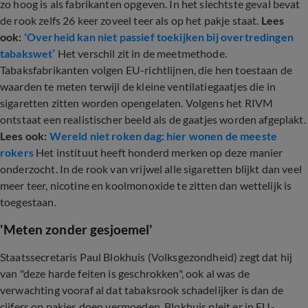
zo hoog is als fabrikanten opgeven. In het slechtste geval bevat
de rook zelfs 26 keer zoveel teer als op het pakje staat.
Lees
ook:
‘Overheid kan niet passief toekijken bij overtredingen
tabakswet’
Het verschil zit in de meetmethode.
Tabaksfabrikanten volgen EU-richtlijnen, die hen toestaan de
waarden te meten terwijl de kleine ventilatiegaatjes die in
sigaretten zitten worden opengelaten. Volgens het RIVM
ontstaat een realistischer beeld als de gaatjes worden afgeplakt.
Lees ook:
Wereld niet roken dag: hier wonen de meeste
rokers
Het instituut heeft honderd merken op deze manier
onderzocht. In de rook van vrijwel alle sigaretten blijkt dan veel
meer teer, nicotine en koolmonoxide te zitten dan wettelijk is
toegestaan.
'Meten zonder gesjoemel'
Staatssecretaris Paul Blokhuis (Volksgezondheid) zegt dat hij
van "deze harde feiten is geschrokken", ook al was de
verwachting vooraf al dat tabaksrook schadelijker is dan de
cijfers op pakjes doen vermoeden. Blokhuis pleit er in EU-