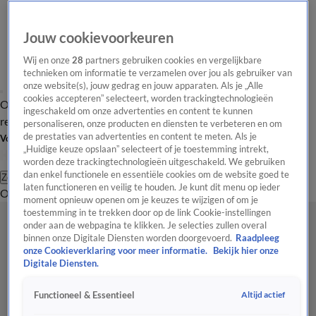
Jouw cookievoorkeuren
Wij en onze
28
partners gebruiken cookies en vergelijkbare
technieken om informatie te verzamelen over jou als gebruiker van
onze website(s), jouw gedrag en jouw apparaten. Als je „Alle
cookies accepteren” selecteert, worden trackingtechnologieën
Overzicht
Tip de
Laatste nieuws
Regionieuws
Het beste van Hart
ingeschakeld om onze advertenties en content te kunnen
redactie
personaliseren, onze producten en diensten te verbeteren en om
de prestaties van advertenties en content te meten. Als je
Volg Hart van Nederland
„Huidige keuze opslaan” selecteert of je toestemming intrekt,
worden deze trackingtechnologieën uitgeschakeld. We gebruiken
dan enkel functionele en essentiële cookies om de website goed te
Zoeken
laten functioneren en veilig te houden. Je kunt dit menu op ieder
Overzicht
Regio
Uitzendingen
Weer
Tip de redactie
Panel
Video's
moment opnieuw openen om je keuzes te wijzigen of om je
toestemming in te trekken door op de link Cookie-instellingen
onder aan de webpagina te klikken. Je selecties zullen overal
binnen onze Digitale Diensten worden doorgevoerd.
Raadpleeg
onze Cookieverklaring voor meer informatie.
Bekijk hier onze
Digitale Diensten.
Altijd actief
Functioneel & Essentieel