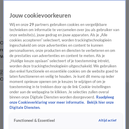
Jouw cookievoorkeuren
Wij en onze
29
partners gebruiken cookies en vergelijkbare
technieken om informatie te verzamelen over jou als gebruiker van
onze website(s), jouw gedrag en jouw apparaten. Als je „Alle
cookies accepteren” selecteert, worden trackingtechnologieën
Overzicht
Tip de
Laatste nieuws
Regionieuws
Het beste van Hart
ingeschakeld om onze advertenties en content te kunnen
redactie
personaliseren, onze producten en diensten te verbeteren en om
de prestaties van advertenties en content te meten. Als je
Volg Hart van Nederland
„Huidige keuze opslaan” selecteert of je toestemming intrekt,
worden deze trackingtechnologieën uitgeschakeld. We gebruiken
dan enkel functionele en essentiële cookies om de website goed te
Zoeken
laten functioneren en veilig te houden. Je kunt dit menu op ieder
Overzicht
Regio
Uitzendingen
Weer
Tip de redactie
Panel
Video's
moment opnieuw openen om je keuzes te wijzigen of om je
toestemming in te trekken door op de link Cookie-instellingen
onder aan de webpagina te klikken. Je selecties zullen overal
binnen onze Digitale Diensten worden doorgevoerd.
Raadpleeg
onze Cookieverklaring voor meer informatie.
Bekijk hier onze
Digitale Diensten.
Altijd actief
Functioneel & Essentieel