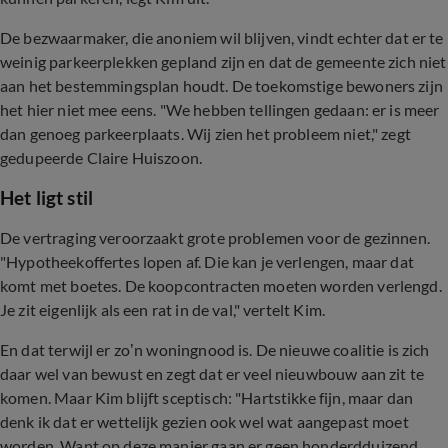
De bezwaarmaker, die anoniem wil blijven, vindt echter dat er te
weinig parkeerplekken gepland zijn en dat de gemeente zich niet
aan het bestemmingsplan houdt. De toekomstige bewoners zijn
het hier niet mee eens. "We hebben tellingen gedaan: er is meer
dan genoeg parkeerplaats. Wij zien het probleem niet," zegt
gedupeerde Claire Huiszoon.
Het ligt stil
De vertraging veroorzaakt grote problemen voor de gezinnen.
"Hypotheekoffertes lopen af. Die kan je verlengen, maar dat
komt met boetes. De koopcontracten moeten worden verlengd.
Je zit eigenlijk als een rat in de val," vertelt Kim.
En dat terwijl er zo’n woningnood is. De nieuwe coalitie is zich
daar wel van bewust en zegt dat er veel nieuwbouw aan zit te
komen. Maar Kim blijft sceptisch: "Hartstikke fijn, maar dan
denk ik dat er wettelijk gezien ook wel wat aangepast moet
worden. Want op deze manier gaan er geen honderdduizend