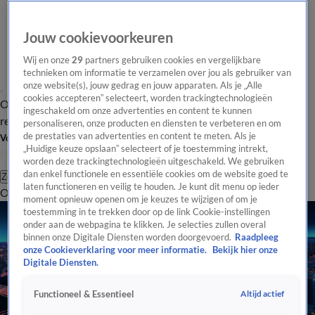
Jouw cookievoorkeuren
Wij en onze
29
partners gebruiken cookies en vergelijkbare
technieken om informatie te verzamelen over jou als gebruiker van
onze website(s), jouw gedrag en jouw apparaten. Als je „Alle
cookies accepteren” selecteert, worden trackingtechnologieën
Overzicht
Tip de
Laatste nieuws
Regionieuws
Het beste van Hart
ingeschakeld om onze advertenties en content te kunnen
redactie
personaliseren, onze producten en diensten te verbeteren en om
de prestaties van advertenties en content te meten. Als je
Volg Hart van Nederland
„Huidige keuze opslaan” selecteert of je toestemming intrekt,
worden deze trackingtechnologieën uitgeschakeld. We gebruiken
dan enkel functionele en essentiële cookies om de website goed te
Zoeken
laten functioneren en veilig te houden. Je kunt dit menu op ieder
Overzicht
Regio
Uitzendingen
Weer
Tip de redactie
Panel
Video's
moment opnieuw openen om je keuzes te wijzigen of om je
toestemming in te trekken door op de link Cookie-instellingen
onder aan de webpagina te klikken. Je selecties zullen overal
binnen onze Digitale Diensten worden doorgevoerd.
Raadpleeg
onze Cookieverklaring voor meer informatie.
Bekijk hier onze
Digitale Diensten.
Altijd actief
Functioneel & Essentieel