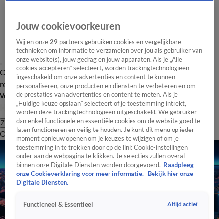
Jouw cookievoorkeuren
Wij en onze
29
partners gebruiken cookies en vergelijkbare
technieken om informatie te verzamelen over jou als gebruiker van
onze website(s), jouw gedrag en jouw apparaten. Als je „Alle
cookies accepteren” selecteert, worden trackingtechnologieën
Overzicht
Tip de
Laatste nieuws
Regionieuws
Het beste van Hart
ingeschakeld om onze advertenties en content te kunnen
redactie
personaliseren, onze producten en diensten te verbeteren en om
de prestaties van advertenties en content te meten. Als je
Volg Hart van Nederland
„Huidige keuze opslaan” selecteert of je toestemming intrekt,
worden deze trackingtechnologieën uitgeschakeld. We gebruiken
dan enkel functionele en essentiële cookies om de website goed te
Zoeken
laten functioneren en veilig te houden. Je kunt dit menu op ieder
Overzicht
Regio
Uitzendingen
Weer
Tip de redactie
Panel
Video's
moment opnieuw openen om je keuzes te wijzigen of om je
toestemming in te trekken door op de link Cookie-instellingen
onder aan de webpagina te klikken. Je selecties zullen overal
binnen onze Digitale Diensten worden doorgevoerd.
Raadpleeg
onze Cookieverklaring voor meer informatie.
Bekijk hier onze
Digitale Diensten.
Altijd actief
Functioneel & Essentieel