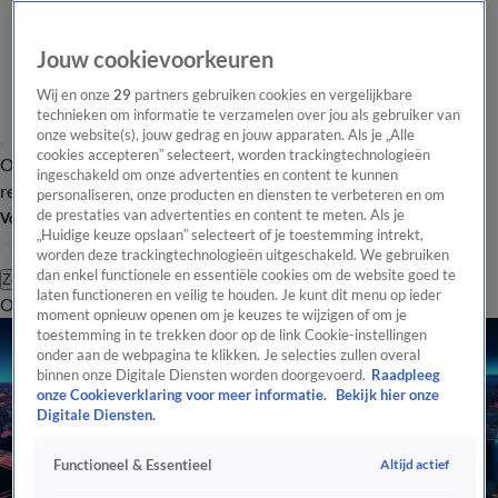
Jouw cookievoorkeuren
Wij en onze
29
partners gebruiken cookies en vergelijkbare
technieken om informatie te verzamelen over jou als gebruiker van
onze website(s), jouw gedrag en jouw apparaten. Als je „Alle
cookies accepteren” selecteert, worden trackingtechnologieën
Overzicht
Tip de
Laatste nieuws
Regionieuws
Het beste van Hart
ingeschakeld om onze advertenties en content te kunnen
redactie
personaliseren, onze producten en diensten te verbeteren en om
de prestaties van advertenties en content te meten. Als je
Volg Hart van Nederland
„Huidige keuze opslaan” selecteert of je toestemming intrekt,
worden deze trackingtechnologieën uitgeschakeld. We gebruiken
dan enkel functionele en essentiële cookies om de website goed te
Zoeken
laten functioneren en veilig te houden. Je kunt dit menu op ieder
Overzicht
Regio
Uitzendingen
Weer
Tip de redactie
Panel
Video's
moment opnieuw openen om je keuzes te wijzigen of om je
toestemming in te trekken door op de link Cookie-instellingen
onder aan de webpagina te klikken. Je selecties zullen overal
binnen onze Digitale Diensten worden doorgevoerd.
Raadpleeg
onze Cookieverklaring voor meer informatie.
Bekijk hier onze
Digitale Diensten.
Altijd actief
Functioneel & Essentieel