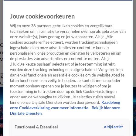
Jouw cookievoorkeuren
Wij en onze
28
partners gebruiken cookies en vergelijkbare
technieken om informatie te verzamelen over jou als gebruiker van
onze website(s), jouw gedrag en jouw apparaten. Als je „Alle
cookies accepteren” selecteert, worden trackingtechnologieën
Overzicht
Tip de
Laatste nieuws
Regionieuws
Het beste van Hart
ingeschakeld om onze advertenties en content te kunnen
redactie
personaliseren, onze producten en diensten te verbeteren en om
de prestaties van advertenties en content te meten. Als je
Volg Hart van Nederland
„Huidige keuze opslaan” selecteert of je toestemming intrekt,
worden deze trackingtechnologieën uitgeschakeld. We gebruiken
dan enkel functionele en essentiële cookies om de website goed te
Zoeken
laten functioneren en veilig te houden. Je kunt dit menu op ieder
Overzicht
Regio
Uitzendingen
Weer
Tip de redactie
Panel
Video's
moment opnieuw openen om je keuzes te wijzigen of om je
toestemming in te trekken door op de link Cookie-instellingen
onder aan de webpagina te klikken. Je selecties zullen overal
binnen onze Digitale Diensten worden doorgevoerd.
Raadpleeg
onze Cookieverklaring voor meer informatie.
Bekijk hier onze
Digitale Diensten.
Altijd actief
Functioneel & Essentieel