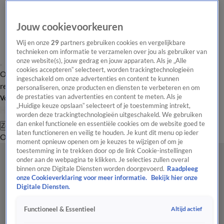
Jouw cookievoorkeuren
Wij en onze
29
partners gebruiken cookies en vergelijkbare
technieken om informatie te verzamelen over jou als gebruiker van
onze website(s), jouw gedrag en jouw apparaten. Als je „Alle
cookies accepteren” selecteert, worden trackingtechnologieën
Overzicht
Tip de
Laatste nieuws
Regionieuws
Het beste van Hart
ingeschakeld om onze advertenties en content te kunnen
redactie
personaliseren, onze producten en diensten te verbeteren en om
de prestaties van advertenties en content te meten. Als je
Volg Hart van Nederland
„Huidige keuze opslaan” selecteert of je toestemming intrekt,
worden deze trackingtechnologieën uitgeschakeld. We gebruiken
dan enkel functionele en essentiële cookies om de website goed te
Zoeken
laten functioneren en veilig te houden. Je kunt dit menu op ieder
Overzicht
Regio
Uitzendingen
Weer
Tip de redactie
Panel
Video's
moment opnieuw openen om je keuzes te wijzigen of om je
toestemming in te trekken door op de link Cookie-instellingen
onder aan de webpagina te klikken. Je selecties zullen overal
binnen onze Digitale Diensten worden doorgevoerd.
Raadpleeg
onze Cookieverklaring voor meer informatie.
Bekijk hier onze
Digitale Diensten.
Altijd actief
Functioneel & Essentieel