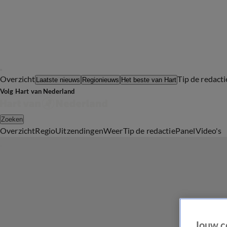
Overzicht
Tip de redacti
Laatste nieuws
Regionieuws
Het beste van Hart
Volg Hart van Nederland
Zoeken
Overzicht
Regio
Uitzendingen
Weer
Tip de redactie
Panel
Video's
Jouw c