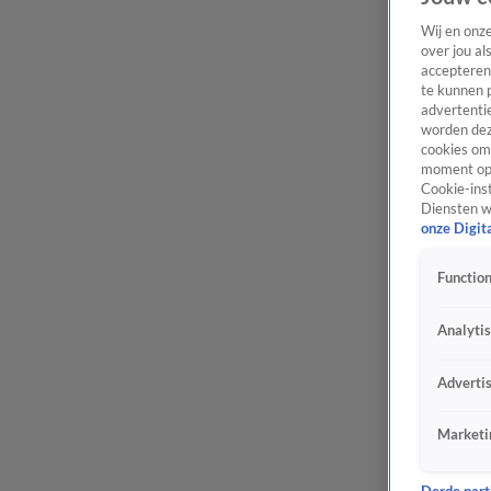
Wij en onz
over jou al
accepteren
te kunnen 
advertentie
worden dez
cookies om 
moment opn
Cookie-inst
Diensten w
onze Digit
Function
Analyti
Adverti
Marketi