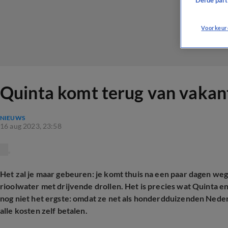
Derde parti
Voorkeur
Quinta komt terug van vakanti
NIEUWS
16 aug 2023, 23:58
Het zal je maar gebeuren: je komt thuis na een paar dagen wegg
rioolwater met drijvende drollen. Het is precies wat Quinta e
nog niet het ergste: omdat ze net als honderdduizenden Nede
alle kosten zelf betalen.