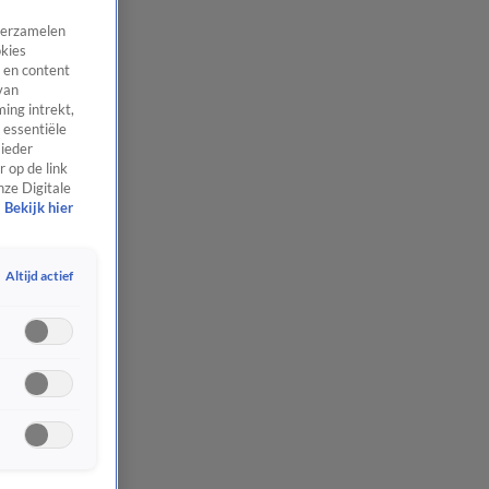
 verzamelen
okies
 en content
van
ing intrekt,
 essentiële
 ieder
 op de link
nze Digitale
Bekijk hier
Altijd actief