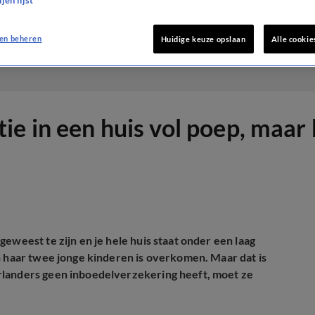
jen lijst
en beheren
Huidige keuze opslaan
Alle cookie
e in een huis vol poep, maar 
eweest te zijn en je hele huis staat onder een laag
n haar twee jonge kinderen is overkomen. Maar dat is
rlanders geen inboedelverzekering heeft, moet ze