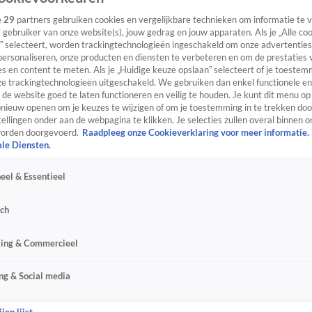
e
29
partners gebruiken cookies en vergelijkbare technieken om informatie te
s gebruiker van onze website(s), jouw gedrag en jouw apparaten. Als je „Alle co
” selecteert, worden trackingtechnologieën ingeschakeld om onze advertenties
personaliseren, onze producten en diensten te verbeteren en om de prestaties 
s en content te meten. Als je „Huidige keuze opslaan” selecteert of je toestemm
e trackingtechnologieën uitgeschakeld. We gebruiken dan enkel functionele en
de website goed te laten functioneren en veilig te houden. Je kunt dit menu op
ieuw openen om je keuzes te wijzigen of om je toestemming in te trekken door
ellingen onder aan de webpagina te klikken. Je selecties zullen overal binnen o
orden doorgevoerd.
Raadpleeg onze Cookieverklaring voor meer informatie.
ale Diensten.
eel & Essentieel
sch
sing & Commercieel
ng & Social media