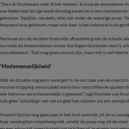
"Toen ik thuiskwam rook ik het meteen. Ik loop de woonkamer in, 
van Nederland
. Vorige week dinsdag kwam ze in een nachtmerrie 
gekomen. Tapijten, meubels, alles zat onder de waterige poep. "I
bespaard was gebleven, maar ook daar is het helemaal in de gord
Normaal zou de verdere financiële afhandeling van de schade al
nu loopt de Amsterdamse vrouw dus tegen duizenden euro's scha
schuldbewust. "Dat mag geen excuus zijn, maar het is wel heel erg
'Medemenselijkheid'
Wat de situatie nog eens verergert is de oorzaak van de overstr
rioolverstopping veroorzaakt werd door verschillende spullen die
wie hiervoor verantwoordelijk is geweest", legt Marieke van Kr
ook geen 'schuldige' van wie ze geld kan claimen via een aanspra
Hoewel Quinta nog geen jaar in het huis woonde, zit ze nu nood
haar woning kan simpelweg niet, omdat de poep nog uit de vloe
en een advocaat ingeschakeld om te kijken of ze ergens nog geho