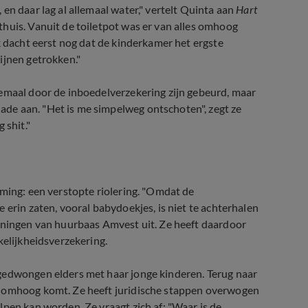
en daar lag al allemaal water," vertelt Quinta aan
Hart
thuis. Vanuit de toiletpot was er van alles omhoog
k dacht eerst nog dat de kinderkamer het ergste
ijnen getrokken."
lemaal door de inboedelverzekering zijn gebeurd, maar
de aan. "Het is me simpelweg ontschoten", zegt ze
 shit."
oming: een verstopte riolering. "Omdat de
 erin zaten, vooral babydoekjes, is niet te achterhalen
uiningen van huurbaas Amvest uit. Ze heeft daardoor
kelijkheidsverzekering.
gedwongen elders met haar jonge kinderen. Terug naar
r omhoog komt. Ze heeft juridische stappen overwogen
lpen kan worden. Ze vraagt zich af: "Waar is de