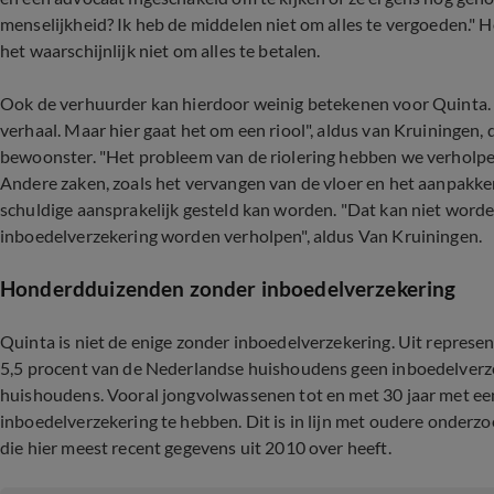
menselijkheid? Ik heb de middelen niet om alles te vergoeden." Ho
het waarschijnlijk niet om alles te betalen.
Ook de verhuurder kan hierdoor weinig betekenen voor Quinta. "A
verhaal. Maar hier gaat het om een riool", aldus van Kruiningen, 
bewoonster. "Het probleem van de riolering hebben we verholp
Andere zaken, zoals het vervangen van de vloer en het aanpakken
schuldige aansprakelijk gesteld kan worden. "Dat kan niet worde
inboedelverzekering worden verholpen", aldus Van Kruiningen.
Honderdduizenden zonder inboedelverzekering
Quinta is niet de enige zonder inboedelverzekering. Uit represe
5,5 procent van de Nederlandse huishoudens geen inboedelverze
huishoudens. Vooral jongvolwassenen tot en met 30 jaar met ee
inboedelverzekering te hebben. Dit is in lijn met oudere onder
die hier meest recent gegevens uit 2010 over heeft.