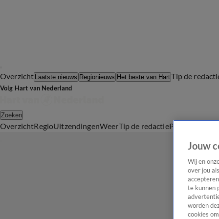
Overzicht
Tip de redacti
Laatste nieuws
Regionieuws
Het beste van Hart
Volg Hart van Nederland
Zoeken
Overzicht
Regio
Uitzendingen
Weer
Tip de redactie
Panel
Video's
Jouw c
Wij en onz
over jou al
accepteren
te kunnen 
advertentie
worden dez
cookies om 