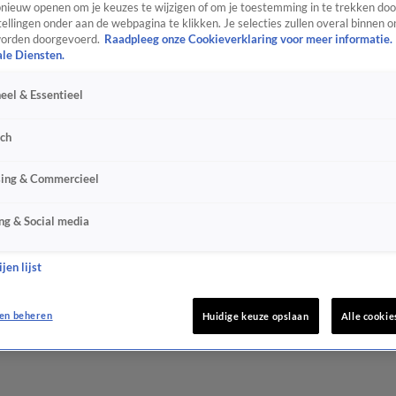
ieuw openen om je keuzes te wijzigen of om je toestemming in te trekken door
ellingen onder aan de webpagina te klikken. Je selecties zullen overal binnen o
orden doorgevoerd.
Raadpleeg onze Cookieverklaring voor meer informatie.
ale Diensten.
eel & Essentieel
sch
sing & Commercieel
ng & Social media
jen lijst
en beheren
Huidige keuze opslaan
Alle cookie