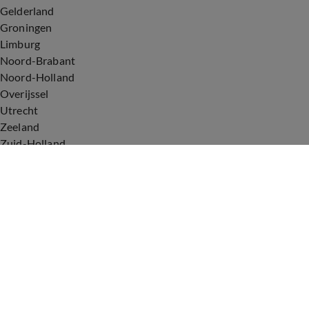
Gelderland
Groningen
Limburg
Noord-Brabant
Noord-Holland
Overijssel
Utrecht
Zeeland
Zuid-Holland
Voorwaarden
Over ons
Privacyverklaring
Gebruiksvoorwaarden
Cookieverklaring
Digitale diensten
Cookie instellingen
Upod & Talpa Network
Adverteren
Vacatures