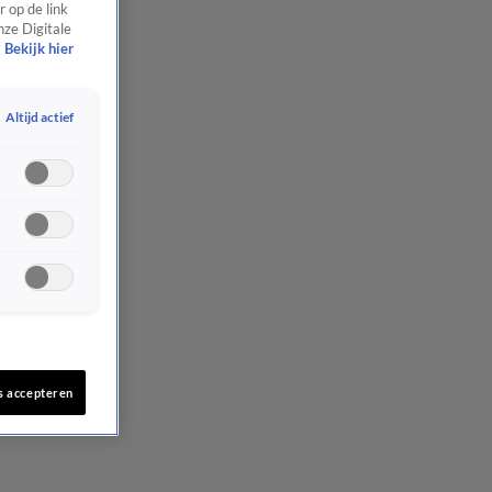
 op de link
nze Digitale
Bekijk hier
Altijd actief
s accepteren