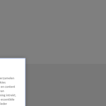
 verzamelen
okies
 en content
van
ing intrekt,
 essentiële
 ieder