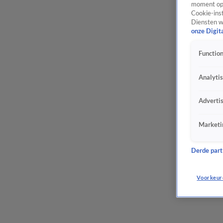
moment opn
Cookie-inst
Diensten w
onze Digit
Function
Analyti
Adverti
Marketi
Derde parti
Voorkeur