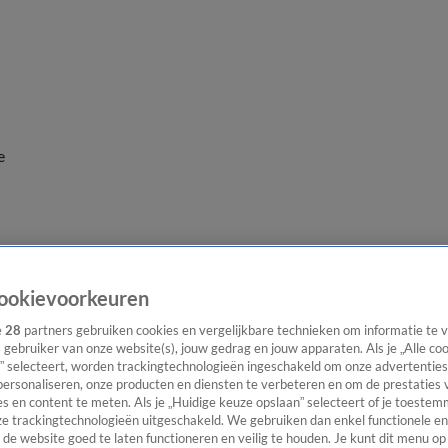
e
ookievoorkeuren
e
28
partners gebruiken cookies en vergelijkbare technieken om informatie te
s gebruiker van onze website(s), jouw gedrag en jouw apparaten. Als je „Alle co
” selecteert, worden trackingtechnologieën ingeschakeld om onze advertenties
personaliseren, onze producten en diensten te verbeteren en om de prestaties 
s en content te meten. Als je „Huidige keuze opslaan” selecteert of je toestemm
e trackingtechnologieën uitgeschakeld. We gebruiken dan enkel functionele en
de website goed te laten functioneren en veilig te houden. Je kunt dit menu op