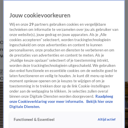
Jouw cookievoorkeuren
Wij en onze
29
partners gebruiken cookies en vergelijkbare
technieken om informatie te verzamelen over jou als gebruiker van
onze website(s), jouw gedrag en jouw apparaten. Als je „Alle
cookies accepteren” selecteert, worden trackingtechnologieën
Overzicht
Tip de
Laatste nieuws
Regionieuws
Het beste van Hart
ingeschakeld om onze advertenties en content te kunnen
redactie
personaliseren, onze producten en diensten te verbeteren en om
de prestaties van advertenties en content te meten. Als je
Volg Hart van Nederland
„Huidige keuze opslaan” selecteert of je toestemming intrekt,
worden deze trackingtechnologieën uitgeschakeld. We gebruiken
dan enkel functionele en essentiële cookies om de website goed te
Zoeken
laten functioneren en veilig te houden. Je kunt dit menu op ieder
Overzicht
Regio
Uitzendingen
Weer
Tip de redactie
Panel
Video's
moment opnieuw openen om je keuzes te wijzigen of om je
toestemming in te trekken door op de link Cookie-instellingen
onder aan de webpagina te klikken. Je selecties zullen overal
binnen onze Digitale Diensten worden doorgevoerd.
Raadpleeg
onze Cookieverklaring voor meer informatie.
Bekijk hier onze
Digitale Diensten.
Altijd actief
Functioneel & Essentieel