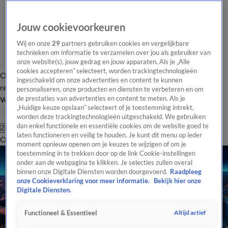
Jouw cookievoorkeuren
Wij en onze
29
partners gebruiken cookies en vergelijkbare
technieken om informatie te verzamelen over jou als gebruiker van
onze website(s), jouw gedrag en jouw apparaten. Als je „Alle
cookies accepteren” selecteert, worden trackingtechnologieën
Overzicht
Tip de
Laatste nieuws
Regionieuws
Het beste van Hart
ingeschakeld om onze advertenties en content te kunnen
redactie
personaliseren, onze producten en diensten te verbeteren en om
de prestaties van advertenties en content te meten. Als je
Volg Hart van Nederland
„Huidige keuze opslaan” selecteert of je toestemming intrekt,
worden deze trackingtechnologieën uitgeschakeld. We gebruiken
dan enkel functionele en essentiële cookies om de website goed te
Zoeken
laten functioneren en veilig te houden. Je kunt dit menu op ieder
Overzicht
Regio
Uitzendingen
Weer
Tip de redactie
Panel
Video's
moment opnieuw openen om je keuzes te wijzigen of om je
toestemming in te trekken door op de link Cookie-instellingen
onder aan de webpagina te klikken. Je selecties zullen overal
binnen onze Digitale Diensten worden doorgevoerd.
Raadpleeg
onze Cookieverklaring voor meer informatie.
Bekijk hier onze
Digitale Diensten.
Altijd actief
Functioneel & Essentieel