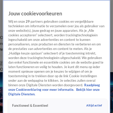
Jouw cookievoorkeuren
Wij en onze
29
partners gebruiken cookies en vergelijkbare
technieken om informatie te verzamelen over jou als gebruiker van
onze website(s), jouw gedrag en jouw apparaten. Als je „Alle
cookies accepteren” selecteert, worden trackingtechnologieën
Overzicht
Tip de
Laatste nieuws
Regionieuws
Het beste van Hart
ingeschakeld om onze advertenties en content te kunnen
redactie
personaliseren, onze producten en diensten te verbeteren en om
de prestaties van advertenties en content te meten. Als je
Volg Hart van Nederland
„Huidige keuze opslaan” selecteert of je toestemming intrekt,
worden deze trackingtechnologieën uitgeschakeld. We gebruiken
dan enkel functionele en essentiële cookies om de website goed te
Zoeken
laten functioneren en veilig te houden. Je kunt dit menu op ieder
Overzicht
Regio
Uitzendingen
Weer
Tip de redactie
Panel
Video's
moment opnieuw openen om je keuzes te wijzigen of om je
toestemming in te trekken door op de link Cookie-instellingen
onder aan de webpagina te klikken. Je selecties zullen overal
binnen onze Digitale Diensten worden doorgevoerd.
Raadpleeg
onze Cookieverklaring voor meer informatie.
Bekijk hier onze
Digitale Diensten.
Altijd actief
Functioneel & Essentieel