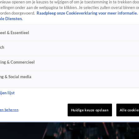
ieuw openen om je keuzes te wijzigen of om je toestemming in te trekken door
ellingen onder aan de webpagina te klikken. Je selecties zullen overal binnen o
orden doorgevoerd.
Raadpleeg onze Cookieverklaring voor meer informatie.
ale Diensten.
eel & Essentieel
sch
sing & Commercieel
ng & Social media
jen lijst
en beheren
Huidige keuze opslaan
Alle cookie