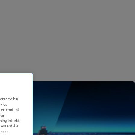
 verzamelen
okies
 en content
van
ing intrekt,
 essentiële
 ieder