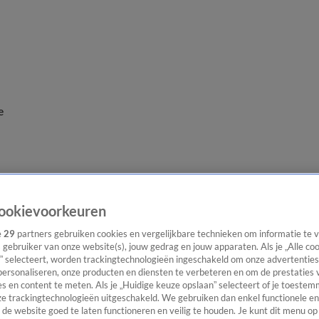
e
ookievoorkeuren
e
29
partners gebruiken cookies en vergelijkbare technieken om informatie te
s gebruiker van onze website(s), jouw gedrag en jouw apparaten. Als je „Alle co
” selecteert, worden trackingtechnologieën ingeschakeld om onze advertenties
personaliseren, onze producten en diensten te verbeteren en om de prestaties 
s en content te meten. Als je „Huidige keuze opslaan” selecteert of je toestemm
e trackingtechnologieën uitgeschakeld. We gebruiken dan enkel functionele en
de website goed te laten functioneren en veilig te houden. Je kunt dit menu op