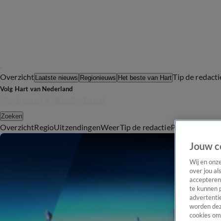
Overzicht
Tip de redacti
Laatste nieuws
Regionieuws
Het beste van Hart
Volg Hart van Nederland
Zoeken
Overzicht
Regio
Uitzendingen
Weer
Tip de redactie
Panel
Video's
Jouw c
Wij en onz
over jou al
accepteren
te kunnen 
advertentie
worden dez
cookies om 