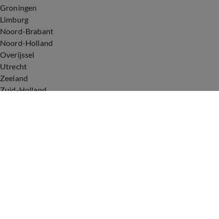
Groningen
Limburg
Noord-Brabant
Noord-Holland
Overijssel
Utrecht
Zeeland
Zuid-Holland
Voorwaarden
Over ons
Privacyverklaring
Gebruiksvoorwaarden
Cookieverklaring
Digitale diensten
Cookie instellingen
Upod & Talpa Network
Adverteren
Vacatures
Publieksservice