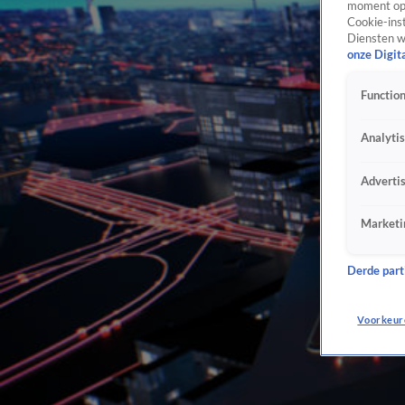
moment opn
Cookie-inst
Diensten w
onze Digit
Function
Analyti
Adverti
Marketi
Derde parti
Voorkeur