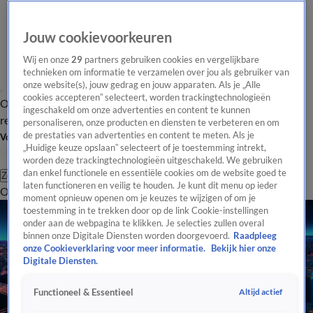
Jouw cookievoorkeuren
Wij en onze
29
partners gebruiken cookies en vergelijkbare
technieken om informatie te verzamelen over jou als gebruiker van
onze website(s), jouw gedrag en jouw apparaten. Als je „Alle
cookies accepteren” selecteert, worden trackingtechnologieën
Overzicht
Tip de
Laatste nieuws
Regionieuws
Het beste van Hart
ingeschakeld om onze advertenties en content te kunnen
redactie
personaliseren, onze producten en diensten te verbeteren en om
de prestaties van advertenties en content te meten. Als je
Volg Hart van Nederland
„Huidige keuze opslaan” selecteert of je toestemming intrekt,
worden deze trackingtechnologieën uitgeschakeld. We gebruiken
dan enkel functionele en essentiële cookies om de website goed te
Zoeken
laten functioneren en veilig te houden. Je kunt dit menu op ieder
Overzicht
Regio
Uitzendingen
Weer
Tip de redactie
Panel
Video's
moment opnieuw openen om je keuzes te wijzigen of om je
toestemming in te trekken door op de link Cookie-instellingen
onder aan de webpagina te klikken. Je selecties zullen overal
binnen onze Digitale Diensten worden doorgevoerd.
Raadpleeg
onze Cookieverklaring voor meer informatie.
Bekijk hier onze
Digitale Diensten.
Altijd actief
Functioneel & Essentieel