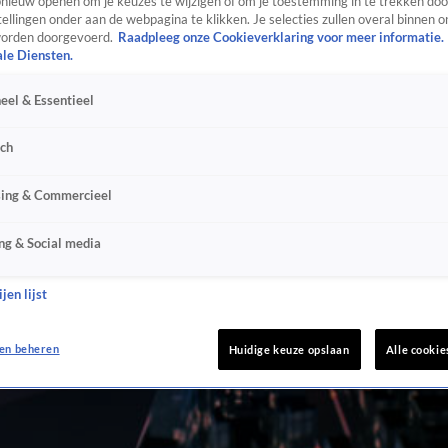
ieuw openen om je keuzes te wijzigen of om je toestemming in te trekken door
ellingen onder aan de webpagina te klikken. Je selecties zullen overal binnen o
orden doorgevoerd.
Raadpleeg onze Cookieverklaring voor meer informatie.
ale Diensten.
eel & Essentieel
sch
sing & Commercieel
ng & Social media
jen lijst
en beheren
Huidige keuze opslaan
Alle cookie