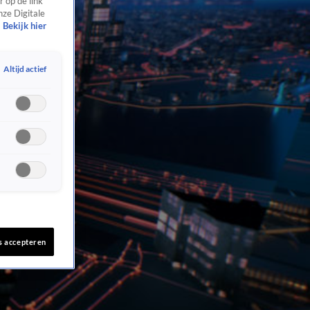
 op de link
nze Digitale
Bekijk hier
Altijd actief
s accepteren