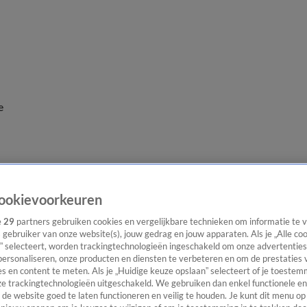
e
ookievoorkeuren
e
29
partners gebruiken cookies en vergelijkbare technieken om informatie te
s gebruiker van onze website(s), jouw gedrag en jouw apparaten. Als je „Alle co
” selecteert, worden trackingtechnologieën ingeschakeld om onze advertenties
personaliseren, onze producten en diensten te verbeteren en om de prestaties 
s en content te meten. Als je „Huidige keuze opslaan” selecteert of je toestemm
e trackingtechnologieën uitgeschakeld. We gebruiken dan enkel functionele en
de website goed te laten functioneren en veilig te houden. Je kunt dit menu op