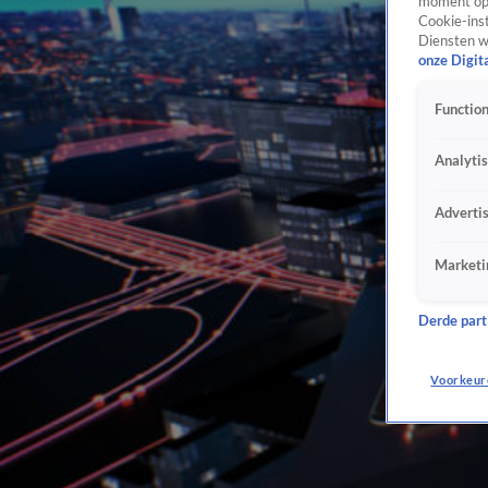
moment opn
Cookie-inst
Diensten w
onze Digit
Function
Analyti
Adverti
Marketi
Derde parti
Voorkeur