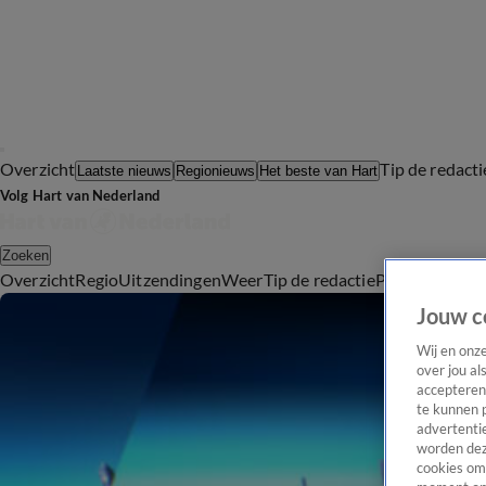
Overzicht
Tip de redacti
Laatste nieuws
Regionieuws
Het beste van Hart
Volg Hart van Nederland
Zoeken
Overzicht
Regio
Uitzendingen
Weer
Tip de redactie
Panel
Video's
Jouw c
Wij en onz
over jou al
accepteren
te kunnen 
advertentie
worden dez
cookies om 