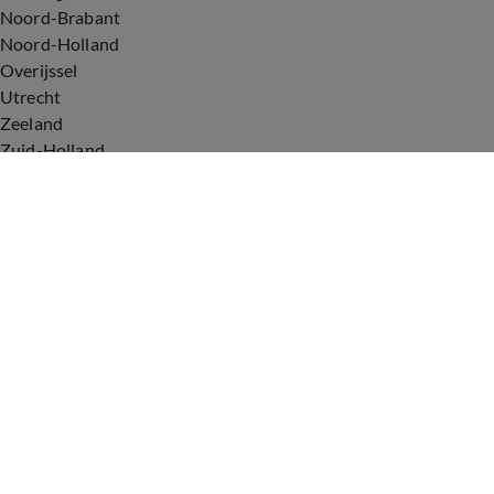
Noord-Brabant
Noord-Holland
Overijssel
Utrecht
Zeeland
Zuid-Holland
Voorwaarden
Over ons
Privacyverklaring
Gebruiksvoorwaarden
Cookieverklaring
Digitale diensten
Cookie instellingen
Upod & Talpa Network
Adverteren
Vacatures
Publieksservice
Tip de redactie
Correcties en aanvullingen