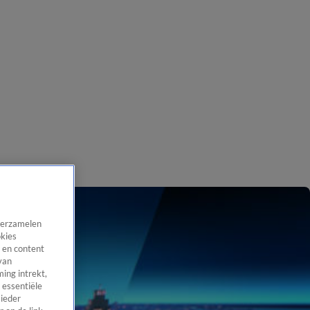
 verzamelen
okies
 en content
van
ing intrekt,
 essentiële
 ieder