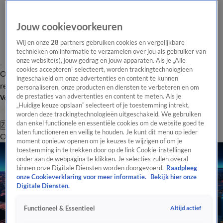
Jouw cookievoorkeuren
Wij en onze
28
partners gebruiken cookies en vergelijkbare
technieken om informatie te verzamelen over jou als gebruiker van
onze website(s), jouw gedrag en jouw apparaten. Als je „Alle
cookies accepteren” selecteert, worden trackingtechnologieën
Overzicht
Tip de
Laatste nieuws
Regionieuws
Het beste van Hart
ingeschakeld om onze advertenties en content te kunnen
redactie
personaliseren, onze producten en diensten te verbeteren en om
de prestaties van advertenties en content te meten. Als je
Volg Hart van Nederland
„Huidige keuze opslaan” selecteert of je toestemming intrekt,
worden deze trackingtechnologieën uitgeschakeld. We gebruiken
dan enkel functionele en essentiële cookies om de website goed te
Zoeken
laten functioneren en veilig te houden. Je kunt dit menu op ieder
Overzicht
Regio
Uitzendingen
Weer
Tip de redactie
Panel
Video's
moment opnieuw openen om je keuzes te wijzigen of om je
toestemming in te trekken door op de link Cookie-instellingen
onder aan de webpagina te klikken. Je selecties zullen overal
binnen onze Digitale Diensten worden doorgevoerd.
Raadpleeg
onze Cookieverklaring voor meer informatie.
Bekijk hier onze
Digitale Diensten.
Altijd actief
Functioneel & Essentieel