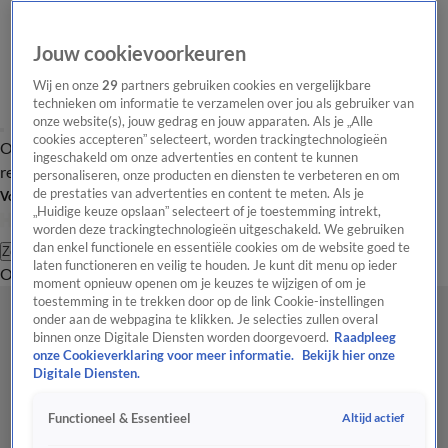
Jouw cookievoorkeuren
Wij en onze
29
partners gebruiken cookies en vergelijkbare
technieken om informatie te verzamelen over jou als gebruiker van
onze website(s), jouw gedrag en jouw apparaten. Als je „Alle
cookies accepteren” selecteert, worden trackingtechnologieën
Overzicht
Tip de
Laatste nieuws
Regionieuws
Het beste van Hart
ingeschakeld om onze advertenties en content te kunnen
redactie
personaliseren, onze producten en diensten te verbeteren en om
de prestaties van advertenties en content te meten. Als je
Volg Hart van Nederland
„Huidige keuze opslaan” selecteert of je toestemming intrekt,
worden deze trackingtechnologieën uitgeschakeld. We gebruiken
dan enkel functionele en essentiële cookies om de website goed te
Zoeken
laten functioneren en veilig te houden. Je kunt dit menu op ieder
Overzicht
Regio
Uitzendingen
Weer
Tip de redactie
Panel
Video's
moment opnieuw openen om je keuzes te wijzigen of om je
toestemming in te trekken door op de link Cookie-instellingen
onder aan de webpagina te klikken. Je selecties zullen overal
binnen onze Digitale Diensten worden doorgevoerd.
Raadpleeg
onze Cookieverklaring voor meer informatie.
Bekijk hier onze
Digitale Diensten.
Altijd actief
Functioneel & Essentieel