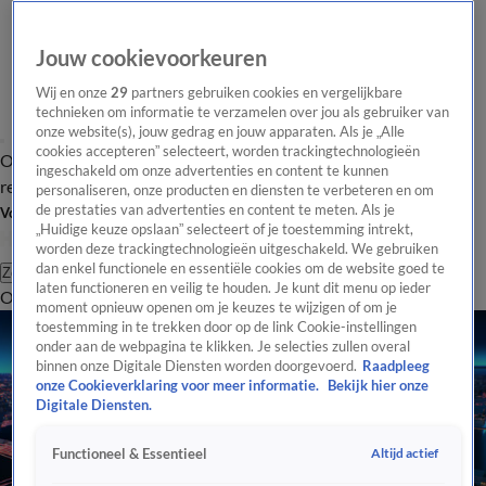
Jouw cookievoorkeuren
Wij en onze
29
partners gebruiken cookies en vergelijkbare
technieken om informatie te verzamelen over jou als gebruiker van
onze website(s), jouw gedrag en jouw apparaten. Als je „Alle
cookies accepteren” selecteert, worden trackingtechnologieën
Overzicht
Tip de
Laatste nieuws
Regionieuws
Het beste van Hart
ingeschakeld om onze advertenties en content te kunnen
redactie
personaliseren, onze producten en diensten te verbeteren en om
de prestaties van advertenties en content te meten. Als je
Volg Hart van Nederland
„Huidige keuze opslaan” selecteert of je toestemming intrekt,
worden deze trackingtechnologieën uitgeschakeld. We gebruiken
dan enkel functionele en essentiële cookies om de website goed te
Zoeken
laten functioneren en veilig te houden. Je kunt dit menu op ieder
Overzicht
Regio
Uitzendingen
Weer
Tip de redactie
Panel
Video's
moment opnieuw openen om je keuzes te wijzigen of om je
toestemming in te trekken door op de link Cookie-instellingen
onder aan de webpagina te klikken. Je selecties zullen overal
binnen onze Digitale Diensten worden doorgevoerd.
Raadpleeg
onze Cookieverklaring voor meer informatie.
Bekijk hier onze
Digitale Diensten.
Altijd actief
Functioneel & Essentieel