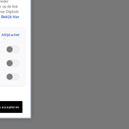
 ieder
 op de link
nze Digitale
Bekijk hier
Altijd actief
s accepteren