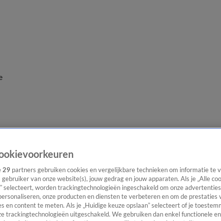
e
ookievoorkeuren
e
29
partners gebruiken cookies en vergelijkbare technieken om informatie te
s gebruiker van onze website(s), jouw gedrag en jouw apparaten. Als je „Alle co
” selecteert, worden trackingtechnologieën ingeschakeld om onze advertenties
personaliseren, onze producten en diensten te verbeteren en om de prestaties 
s en content te meten. Als je „Huidige keuze opslaan” selecteert of je toestemm
e trackingtechnologieën uitgeschakeld. We gebruiken dan enkel functionele en