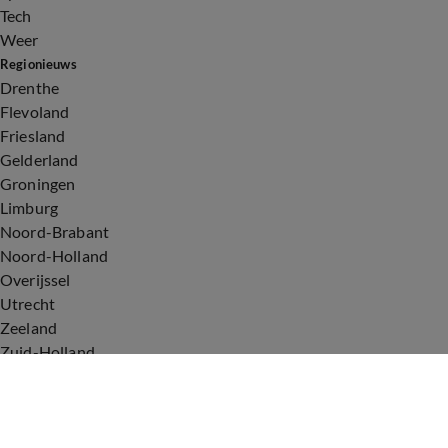
Tech
Weer
Regionieuws
Drenthe
Flevoland
Friesland
Gelderland
Groningen
Limburg
Noord-Brabant
Noord-Holland
Overijssel
Utrecht
Zeeland
Zuid-Holland
Voorwaarden
Over ons
Privacyverklaring
Gebruiksvoorwaarden