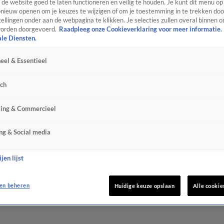
de website goed te laten functioneren en veilig te houden. Je kunt dit menu op
ieuw openen om je keuzes te wijzigen of om je toestemming in te trekken door
ellingen onder aan de webpagina te klikken. Je selecties zullen overal binnen o
orden doorgevoerd.
Raadpleeg onze Cookieverklaring voor meer informatie.
ale Diensten.
eel & Essentieel
sch
sing & Commercieel
ng & Social media
jen lijst
en beheren
Huidige keuze opslaan
Alle cookie