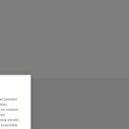
 verzamelen
okies
 en content
van
ing intrekt,
 essentiële