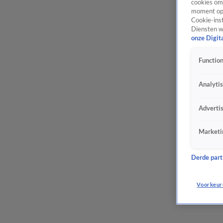
cookies om 
moment opn
Cookie-inst
Diensten w
onze Digit
Function
Analyti
Adverti
Marketi
Derde parti
Voorkeur