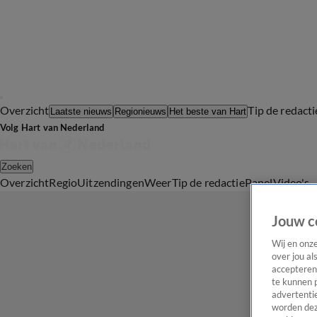
Overzicht
Tip de redacti
Laatste nieuws
Regionieuws
Het beste van Hart
Volg Hart van Nederland
Zoeken
Overzicht
Regio
Uitzendingen
Weer
Tip de redactie
Panel
Video's
Jouw c
Wij en onz
over jou al
accepteren
te kunnen 
advertentie
worden dez