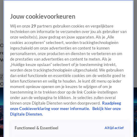
Jouw cookievoorkeuren
Wij en onze
29
partners gebruiken cookies en vergelijkbare
technieken om informatie te verzamelen over jou als gebruiker van
onze website(s), jouw gedrag en jouw apparaten. Als je „Alle
cookies accepteren” selecteert, worden trackingtechnologieën
Overzicht
Tip de
Laatste nieuws
Regionieuws
Het beste van Hart
ingeschakeld om onze advertenties en content te kunnen
redactie
personaliseren, onze producten en diensten te verbeteren en om
de prestaties van advertenties en content te meten. Als je
Volg Hart van Nederland
„Huidige keuze opslaan” selecteert of je toestemming intrekt,
worden deze trackingtechnologieën uitgeschakeld. We gebruiken
dan enkel functionele en essentiële cookies om de website goed te
Zoeken
laten functioneren en veilig te houden. Je kunt dit menu op ieder
Overzicht
Regio
Uitzendingen
Weer
Tip de redactie
Panel
Video's
moment opnieuw openen om je keuzes te wijzigen of om je
toestemming in te trekken door op de link Cookie-instellingen
onder aan de webpagina te klikken. Je selecties zullen overal
binnen onze Digitale Diensten worden doorgevoerd.
Raadpleeg
onze Cookieverklaring voor meer informatie.
Bekijk hier onze
Digitale Diensten.
Altijd actief
Functioneel & Essentieel