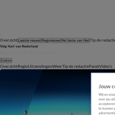
Overzicht
Tip de redacti
Laatste nieuws
Regionieuws
Het beste van Hart
Volg Hart van Nederland
Zoeken
Overzicht
Regio
Uitzendingen
Weer
Tip de redactie
Panel
Video's
Jouw c
Wij en onz
over jou al
accepteren
te kunnen 
advertentie