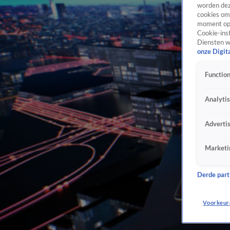
worden dez
cookies om 
moment opn
Cookie-inst
Diensten w
onze Digit
Function
Analyti
Adverti
Marketi
Derde parti
Voorkeur