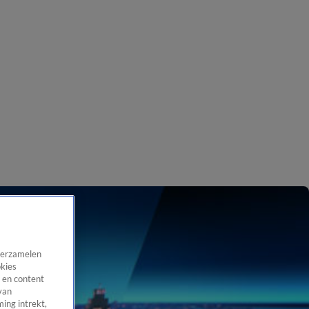
 verzamelen
okies
 en content
van
ing intrekt,