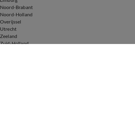
Noord-Brabant
Noord-Holland
Overijssel
Utrecht
Zeeland
Zuid-Holland
Voorwaarden
Over ons
Privacyverklaring
Gebruiksvoorwaarden
Cookieverklaring
Digitale diensten
Cookie instellingen
Upod & Talpa Network
Adverteren
Vacatures
Publieksservice
Tip de redactie