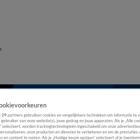
e
ookievoorkeuren
e
29
partners gebruiken cookies en vergelijkbare technieken om informatie te
s gebruiker van onze website(s), jouw gedrag en jouw apparaten. Als je „Alle co
” selecteert, worden trackingtechnologieën ingeschakeld om onze advertenties
personaliseren, onze producten en diensten te verbeteren en om de prestaties 
s en content te meten. Als je „Huidige keuze opslaan” selecteert of je toestemm