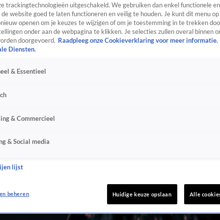
e trackingtechnologieën uitgeschakeld. We gebruiken dan enkel functionele en
de website goed te laten functioneren en veilig te houden. Je kunt dit menu op
ieuw openen om je keuzes te wijzigen of om je toestemming in te trekken door
ellingen onder aan de webpagina te klikken. Je selecties zullen overal binnen o
orden doorgevoerd.
Raadpleeg onze Cookieverklaring voor meer informatie.
ale Diensten.
eel & Essentieel
sch
sing & Commercieel
ng & Social media
jen lijst
en beheren
Huidige keuze opslaan
Alle cookie