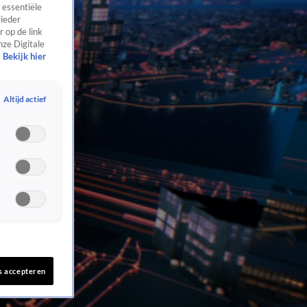
 essentiële
 ieder
 op de link
nze Digitale
Bekijk hier
Altijd actief
s accepteren