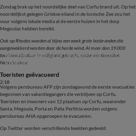
Zondag brak op het noordelijke deel van Corfu brand uit. Op het
noordelijkst gelegen Griekse eiland in de Ionische Zee zou het
vuur volgens lokale media al de eerste huizen in het dorp
Megoulas hebben bereikt.
Ook op Rhodos woeden al bijna een week grote bosbranden die
aangewakkerd worden door de harde wind. Al meer dan 19.000
Emoties en woede bij terugkeer toeristen uit 
toeristen zijn daar in veiligheid gebracht, onder wie tientallen
Rhodos: 'Corendon heeft met ons leven 
Nederlanders:
gespeeld'
Toeristen geëvacueerd
2:18
Volgens persbureau AFP zijn zondagavond de eerste evacuaties
begonnen van vakantiegangers die verblijven op Corfu.
Toeristen en inwoners van 12 plaatsen op Corfu, waaronder
Santa, Megoula, Porta en Palia Perithia worden volgens
persbureau ANA opgeroepen te evacueren.
Op Twitter worden verschillende beelden gedeeld: