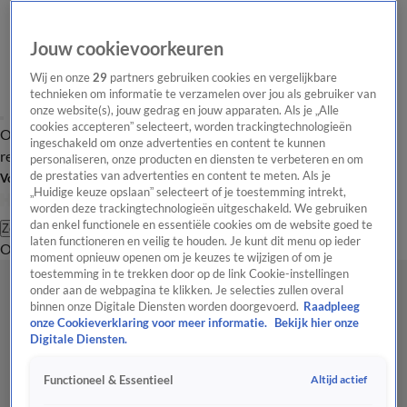
Jouw cookievoorkeuren
Wij en onze
29
partners gebruiken cookies en vergelijkbare
technieken om informatie te verzamelen over jou als gebruiker van
onze website(s), jouw gedrag en jouw apparaten. Als je „Alle
cookies accepteren” selecteert, worden trackingtechnologieën
Overzicht
Tip de
Laatste nieuws
Regionieuws
Het beste van Hart
ingeschakeld om onze advertenties en content te kunnen
redactie
personaliseren, onze producten en diensten te verbeteren en om
de prestaties van advertenties en content te meten. Als je
Volg Hart van Nederland
„Huidige keuze opslaan” selecteert of je toestemming intrekt,
worden deze trackingtechnologieën uitgeschakeld. We gebruiken
dan enkel functionele en essentiële cookies om de website goed te
Zoeken
laten functioneren en veilig te houden. Je kunt dit menu op ieder
Overzicht
Regio
Uitzendingen
Weer
Tip de redactie
Panel
Video's
moment opnieuw openen om je keuzes te wijzigen of om je
toestemming in te trekken door op de link Cookie-instellingen
onder aan de webpagina te klikken. Je selecties zullen overal
binnen onze Digitale Diensten worden doorgevoerd.
Raadpleeg
onze Cookieverklaring voor meer informatie.
Bekijk hier onze
Digitale Diensten.
Altijd actief
Functioneel & Essentieel