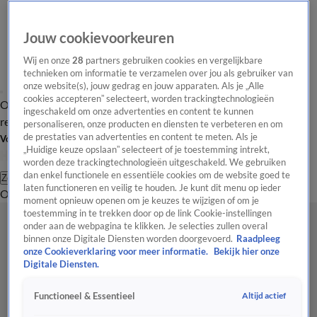
Jouw cookievoorkeuren
Wij en onze
28
partners gebruiken cookies en vergelijkbare
technieken om informatie te verzamelen over jou als gebruiker van
onze website(s), jouw gedrag en jouw apparaten. Als je „Alle
cookies accepteren” selecteert, worden trackingtechnologieën
Overzicht
Tip de
Laatste nieuws
Regionieuws
Het beste van Hart
ingeschakeld om onze advertenties en content te kunnen
redactie
personaliseren, onze producten en diensten te verbeteren en om
de prestaties van advertenties en content te meten. Als je
Volg Hart van Nederland
„Huidige keuze opslaan” selecteert of je toestemming intrekt,
worden deze trackingtechnologieën uitgeschakeld. We gebruiken
dan enkel functionele en essentiële cookies om de website goed te
Zoeken
laten functioneren en veilig te houden. Je kunt dit menu op ieder
Overzicht
Regio
Uitzendingen
Weer
Tip de redactie
Panel
Video's
moment opnieuw openen om je keuzes te wijzigen of om je
toestemming in te trekken door op de link Cookie-instellingen
onder aan de webpagina te klikken. Je selecties zullen overal
binnen onze Digitale Diensten worden doorgevoerd.
Raadpleeg
onze Cookieverklaring voor meer informatie.
Bekijk hier onze
Digitale Diensten.
Altijd actief
Functioneel & Essentieel