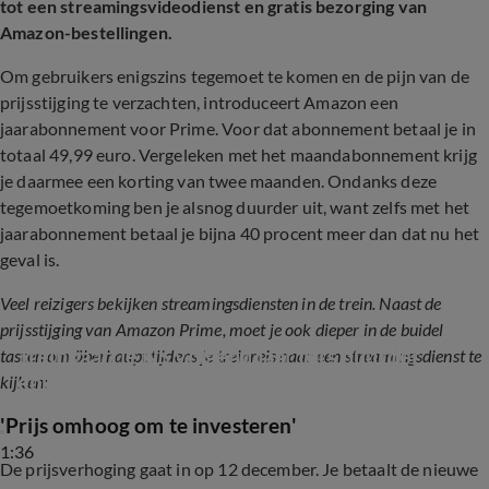
tot een streamingsvideodienst en gratis bezorging van
Amazon-bestellingen.
Om gebruikers enigszins tegemoet te komen en de pijn van de
prijsstijging te verzachten, introduceert Amazon een
jaarabonnement voor Prime. Voor dat abonnement betaal je in
totaal 49,99 euro. Vergeleken met het maandabonnement krijg
je daarmee een korting van twee maanden. Ondanks deze
tegemoetkoming ben je alsnog duurder uit, want zelfs met het
jaarabonnement betaal je bijna 40 procent meer dan dat nu het
geval is.
Veel reizigers bekijken streamingsdiensten in de trein. Naast de
prijsstijging van Amazon Prime, moet je ook dieper in de buidel
Treinkaartje NS volgend jaar fors duurder, 
tasten om überhaupt tijdens je treinreis naar een streamingsdienst te
enkele abonnementen juist goedkoper
kijken:
'Prijs omhoog om te investeren'
1:36
De prijsverhoging gaat in op 12 december. Je betaalt de nieuwe