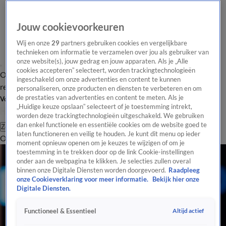
Jouw cookievoorkeuren
Wij en onze
29
partners gebruiken cookies en vergelijkbare
technieken om informatie te verzamelen over jou als gebruiker van
onze website(s), jouw gedrag en jouw apparaten. Als je „Alle
cookies accepteren” selecteert, worden trackingtechnologieën
Overzicht
Tip de
Laatste nieuws
Regionieuws
Het beste van Hart
ingeschakeld om onze advertenties en content te kunnen
redactie
personaliseren, onze producten en diensten te verbeteren en om
de prestaties van advertenties en content te meten. Als je
Volg Hart van Nederland
„Huidige keuze opslaan” selecteert of je toestemming intrekt,
worden deze trackingtechnologieën uitgeschakeld. We gebruiken
dan enkel functionele en essentiële cookies om de website goed te
Zoeken
laten functioneren en veilig te houden. Je kunt dit menu op ieder
Overzicht
Regio
Uitzendingen
Weer
Tip de redactie
Panel
Video's
moment opnieuw openen om je keuzes te wijzigen of om je
toestemming in te trekken door op de link Cookie-instellingen
onder aan de webpagina te klikken. Je selecties zullen overal
binnen onze Digitale Diensten worden doorgevoerd.
Raadpleeg
onze Cookieverklaring voor meer informatie.
Bekijk hier onze
Digitale Diensten.
Altijd actief
Functioneel & Essentieel