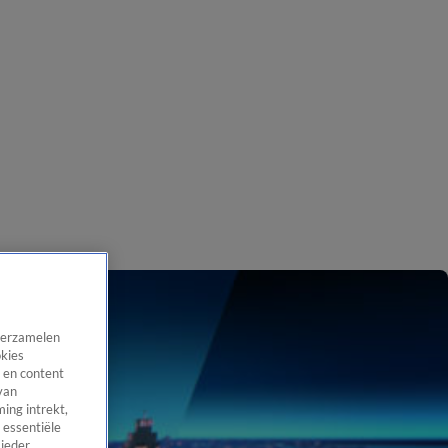
 verzamelen
okies
 en content
van
ing intrekt,
 essentiële
 ieder