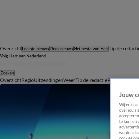
Overzicht
Tip de redacti
Laatste nieuws
Regionieuws
Het beste van Hart
Volg Hart van Nederland
Zoeken
Overzicht
Regio
Uitzendingen
Weer
Tip de redactie
Panel
Video's
Jouw c
Wij en onz
over jou al
accepteren
te kunnen 
advertentie
worden dez
cookies om 