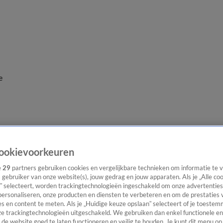
e
ookievoorkeuren
e
29
partners gebruiken cookies en vergelijkbare technieken om informatie te
s gebruiker van onze website(s), jouw gedrag en jouw apparaten. Als je „Alle co
” selecteert, worden trackingtechnologieën ingeschakeld om onze advertenties
personaliseren, onze producten en diensten te verbeteren en om de prestaties 
s en content te meten. Als je „Huidige keuze opslaan” selecteert of je toestemm
e trackingtechnologieën uitgeschakeld. We gebruiken dan enkel functionele en
de website goed te laten functioneren en veilig te houden. Je kunt dit menu op