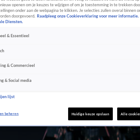
ieuw openen om je keuzes te wijzigen of om je toestemming in te trekken door
ellingen onder aan de webpagina te klikken. Je selecties zullen overal binnen o
orden doorgevoerd.
Raadpleeg onze Cookieverklaring voor meer informatie.
ale Diensten.
eel & Essentieel
sch
sing & Commercieel
ng & Social media
jen lijst
en beheren
Huidige keuze opslaan
Alle cookie