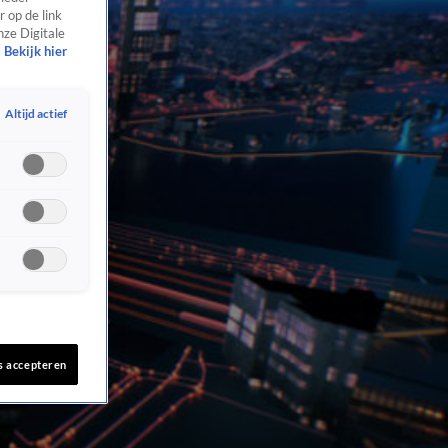
 op de link
nze Digitale
Bekijk hier
Altijd actief
s accepteren