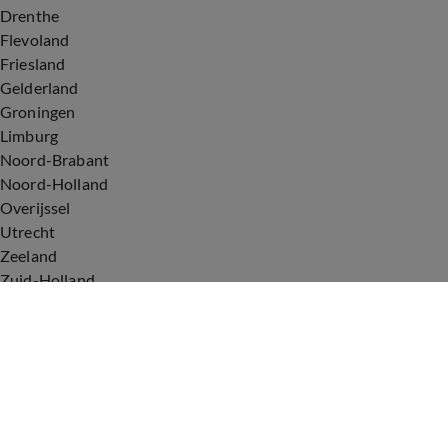
Drenthe
Flevoland
Friesland
Gelderland
Groningen
Limburg
Noord-Brabant
Noord-Holland
Overijssel
Utrecht
Zeeland
Zuid-Holland
Voorwaarden
Over ons
Privacyverklaring
Gebruiksvoorwaarden
Cookieverklaring
Digitale diensten
Cookie instellingen