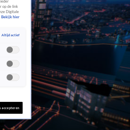
 ieder
 op de link
nze Digitale
Bekijk hier
Altijd actief
s accepteren