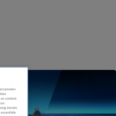
 verzamelen
okies
 en content
van
ing intrekt,
 essentiële