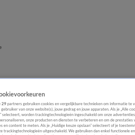
e
ookievoorkeuren
e
29
partners gebruiken cookies en vergelijkbare technieken om informatie te
s gebruiker van onze website(s), jouw gedrag en jouw apparaten. Als je „Alle co
” selecteert, worden trackingtechnologieën ingeschakeld om onze advertenties
personaliseren, onze producten en diensten te verbeteren en om de prestaties 
s en content te meten. Als je „Huidige keuze opslaan” selecteert of je toestemm
e trackingtechnologieën uitgeschakeld. We gebruiken dan enkel functionele en