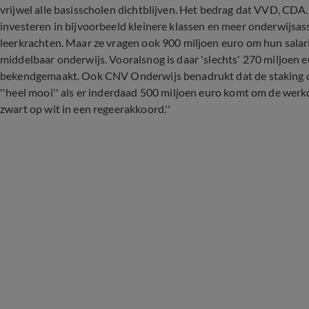
vrijwel alle basisscholen dichtblijven. Het bedrag dat VVD, CDA
investeren in bijvoorbeeld kleinere klassen en meer onderwijsas
leerkrachten. Maar ze vragen ook 900 miljoen euro om hun salaris
middelbaar onderwijs. Vooralsnog is daar 'slechts' 270 miljoen 
bekendgemaakt. Ook CNV Onderwijs benadrukt dat de staking do
''heel mooi'' als er inderdaad 500 miljoen euro komt om de werkd
zwart op wit in een regeerakkoord.''