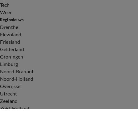
Tech
Weer
Regionieuws
Drenthe
Flevoland
Friesland
Gelderland
Groningen
Limburg
Noord-Brabant
Noord-Holland
Overijssel
Utrecht
Zeeland
Zuid-Holland
Voorwaarden
Over ons
Privacyverklaring
Gebruiksvoorwaarden