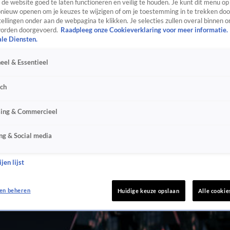
de website goed te laten functioneren en veilig te houden. Je kunt dit menu op
ieuw openen om je keuzes te wijzigen of om je toestemming in te trekken door
ellingen onder aan de webpagina te klikken. Je selecties zullen overal binnen o
orden doorgevoerd.
Raadpleeg onze Cookieverklaring voor meer informatie.
ale Diensten.
eel & Essentieel
sch
sing & Commercieel
ng & Social media
jen lijst
en beheren
Huidige keuze opslaan
Alle cookie