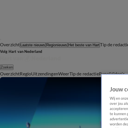
Overzicht
Tip de redacti
Laatste nieuws
Regionieuws
Het beste van Hart
Volg Hart van Nederland
Zoeken
Overzicht
Regio
Uitzendingen
Weer
Tip de redactie
Panel
Video's
Jouw c
Wij en onz
over jou al
accepteren
te kunnen 
advertentie
worden dez