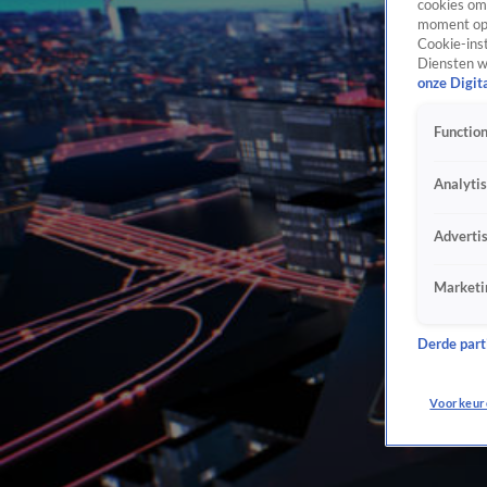
cookies om 
moment opn
Cookie-inst
Diensten w
onze Digit
Function
Analyti
Adverti
Marketi
Derde parti
Voorkeur