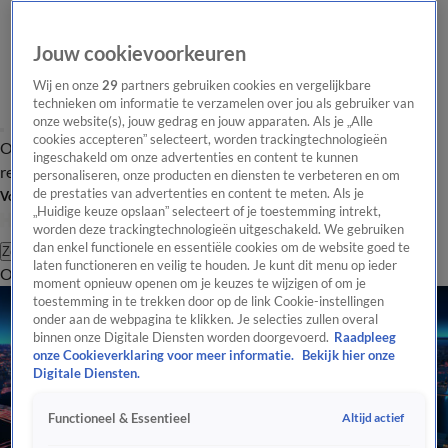
Jouw cookievoorkeuren
Wij en onze
29
partners gebruiken cookies en vergelijkbare
technieken om informatie te verzamelen over jou als gebruiker van
onze website(s), jouw gedrag en jouw apparaten. Als je „Alle
cookies accepteren” selecteert, worden trackingtechnologieën
Overzicht
Tip de
Laatste nieuws
Regionieuws
Het beste van Hart
ingeschakeld om onze advertenties en content te kunnen
redactie
personaliseren, onze producten en diensten te verbeteren en om
de prestaties van advertenties en content te meten. Als je
Volg Hart van Nederland
„Huidige keuze opslaan” selecteert of je toestemming intrekt,
worden deze trackingtechnologieën uitgeschakeld. We gebruiken
dan enkel functionele en essentiële cookies om de website goed te
Zoeken
laten functioneren en veilig te houden. Je kunt dit menu op ieder
Overzicht
Regio
Uitzendingen
Weer
Tip de redactie
Panel
Video's
moment opnieuw openen om je keuzes te wijzigen of om je
toestemming in te trekken door op de link Cookie-instellingen
onder aan de webpagina te klikken. Je selecties zullen overal
binnen onze Digitale Diensten worden doorgevoerd.
Raadpleeg
onze Cookieverklaring voor meer informatie.
Bekijk hier onze
Digitale Diensten.
Altijd actief
Functioneel & Essentieel