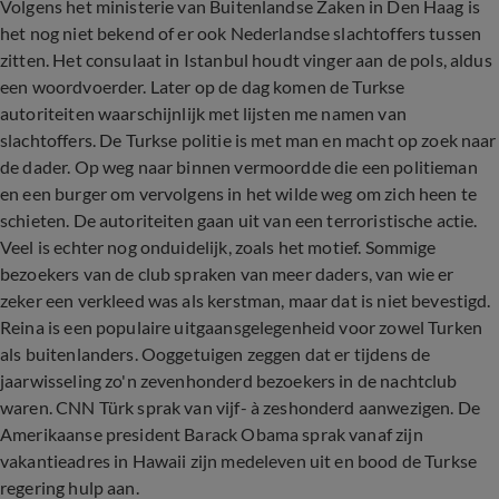
Volgens het ministerie van Buitenlandse Zaken in Den Haag is
het nog niet bekend of er ook Nederlandse slachtoffers tussen
zitten. Het consulaat in Istanbul houdt vinger aan de pols, aldus
een woordvoerder. Later op de dag komen de Turkse
autoriteiten waarschijnlijk met lijsten me namen van
slachtoffers. De Turkse politie is met man en macht op zoek naar
de dader. Op weg naar binnen vermoordde die een politieman
en een burger om vervolgens in het wilde weg om zich heen te
schieten. De autoriteiten gaan uit van een terroristische actie.
Veel is echter nog onduidelijk, zoals het motief. Sommige
bezoekers van de club spraken van meer daders, van wie er
zeker een verkleed was als kerstman, maar dat is niet bevestigd.
Reina is een populaire uitgaansgelegenheid voor zowel Turken
als buitenlanders. Ooggetuigen zeggen dat er tijdens de
jaarwisseling zo'n zevenhonderd bezoekers in de nachtclub
waren. CNN Türk sprak van vijf- à zeshonderd aanwezigen. De
Amerikaanse president Barack Obama sprak vanaf zijn
vakantieadres in Hawaii zijn medeleven uit en bood de Turkse
regering hulp aan.