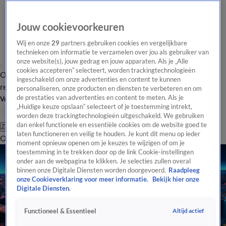
Jouw cookievoorkeuren
Wij en onze
29
partners gebruiken cookies en vergelijkbare
technieken om informatie te verzamelen over jou als gebruiker van
onze website(s), jouw gedrag en jouw apparaten. Als je „Alle
cookies accepteren” selecteert, worden trackingtechnologieën
Overzicht
Tip de
Laatste nieuws
Regionieuws
Het beste van Hart
ingeschakeld om onze advertenties en content te kunnen
redactie
personaliseren, onze producten en diensten te verbeteren en om
de prestaties van advertenties en content te meten. Als je
Volg Hart van Nederland
„Huidige keuze opslaan” selecteert of je toestemming intrekt,
worden deze trackingtechnologieën uitgeschakeld. We gebruiken
dan enkel functionele en essentiële cookies om de website goed te
Zoeken
laten functioneren en veilig te houden. Je kunt dit menu op ieder
Overzicht
Regio
Uitzendingen
Weer
Tip de redactie
Panel
Video's
moment opnieuw openen om je keuzes te wijzigen of om je
toestemming in te trekken door op de link Cookie-instellingen
onder aan de webpagina te klikken. Je selecties zullen overal
binnen onze Digitale Diensten worden doorgevoerd.
Raadpleeg
onze Cookieverklaring voor meer informatie.
Bekijk hier onze
Digitale Diensten.
Altijd actief
Functioneel & Essentieel