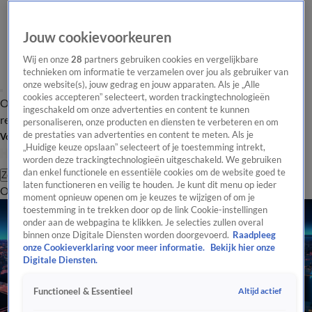
Jouw cookievoorkeuren
Wij en onze
28
partners gebruiken cookies en vergelijkbare
technieken om informatie te verzamelen over jou als gebruiker van
onze website(s), jouw gedrag en jouw apparaten. Als je „Alle
cookies accepteren” selecteert, worden trackingtechnologieën
Overzicht
Tip de
Laatste nieuws
Regionieuws
Het beste van Hart
ingeschakeld om onze advertenties en content te kunnen
redactie
personaliseren, onze producten en diensten te verbeteren en om
de prestaties van advertenties en content te meten. Als je
Volg Hart van Nederland
„Huidige keuze opslaan” selecteert of je toestemming intrekt,
worden deze trackingtechnologieën uitgeschakeld. We gebruiken
dan enkel functionele en essentiële cookies om de website goed te
Zoeken
laten functioneren en veilig te houden. Je kunt dit menu op ieder
Overzicht
Regio
Uitzendingen
Weer
Tip de redactie
Panel
Video's
moment opnieuw openen om je keuzes te wijzigen of om je
toestemming in te trekken door op de link Cookie-instellingen
onder aan de webpagina te klikken. Je selecties zullen overal
binnen onze Digitale Diensten worden doorgevoerd.
Raadpleeg
onze Cookieverklaring voor meer informatie.
Bekijk hier onze
Digitale Diensten.
Altijd actief
Functioneel & Essentieel