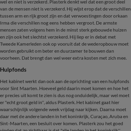
wel en niet is verzekerd. Plasterk denkt wel dat een groot deel
van de mensen niet is verzekerd. Hij wijst erop dat de verschillen
tussen arm en rijk groot zijn en dat verwoestingen door orkaan
Irma die verschillen nog eens hebben vergroot. De armste
mensen zaten volgens hem in de minst sterk gebouwde huizen
en zijn ook het slechtst verzekerd. Hij liep er in debat met
Tweede Kamerleden ook op vooruit dat de wederopbouw moet
worden gebruikt om beter en duurzamer te bouwen dan
voorheen. Dat brengt dan wel weer extra kosten met zich mee.
Hulpfonds
Het kabinet werkt dan ook aan de oprichting van een hulpfonds
voor Sint Maarten. Hoeveel geld daarin moet komen en hoe het
er precies uit komt te zien is dus nog onduidelijk, maar wel moet
er "echt groot geld in'', aldus Plasterk. Het kabinet gaat hier
waarschijnlijk volgende week vrijdag naar kijken. Daarna moet
daar met de andere landen in het koninkrijk, Curaçao, Aruba en
Sint-Maarten, een besluit over komen. Plasterk zou het goed
vinden dat zo zichtbaar is dat "alle landen in het koninkrijk''