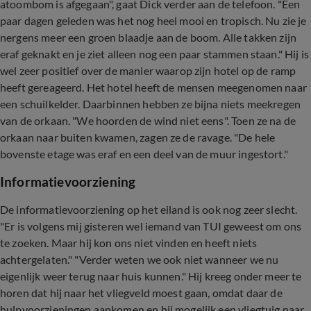
atoombom is afgegaan", gaat Dick verder aan de telefoon. "Een
paar dagen geleden was het nog heel mooi en tropisch. Nu zie je
nergens meer een groen blaadje aan de boom. Alle takken zijn
eraf geknakt en je ziet alleen nog een paar stammen staan." Hij is
wel zeer positief over de manier waarop zijn hotel op de ramp
heeft gereageerd. Het hotel heeft de mensen meegenomen naar
een schuilkelder. Daarbinnen hebben ze bijna niets meekregen
van de orkaan. "We hoorden de wind niet eens". Toen ze na de
orkaan naar buiten kwamen, zagen ze de ravage. "De hele
bovenste etage was eraf en een deel van de muur ingestort."
Informatievoorziening
De informatievoorziening op het eiland is ook nog zeer slecht.
"Er is volgens mij gisteren wel iemand van TUI geweest om ons
te zoeken. Maar hij kon ons niet vinden en heeft niets
achtergelaten." "Verder weten we ook niet wanneer we nu
eigenlijk weer terug naar huis kunnen." Hij kreeg onder meer te
horen dat hij naar het vliegveld moest gaan, omdat daar de
hulpvoorzieningen aankomen en hij mogelijk een vliegtuig naar