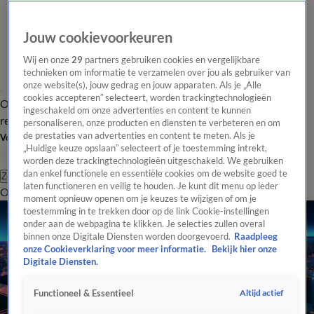
Jouw cookievoorkeuren
Wij en onze
29
partners gebruiken cookies en vergelijkbare
technieken om informatie te verzamelen over jou als gebruiker van
onze website(s), jouw gedrag en jouw apparaten. Als je „Alle
cookies accepteren” selecteert, worden trackingtechnologieën
Overzicht
Tip de
Laatste nieuws
Regionieuws
Het beste van Hart
ingeschakeld om onze advertenties en content te kunnen
redactie
personaliseren, onze producten en diensten te verbeteren en om
de prestaties van advertenties en content te meten. Als je
Volg Hart van Nederland
„Huidige keuze opslaan” selecteert of je toestemming intrekt,
worden deze trackingtechnologieën uitgeschakeld. We gebruiken
dan enkel functionele en essentiële cookies om de website goed te
Zoeken
laten functioneren en veilig te houden. Je kunt dit menu op ieder
Overzicht
Regio
Uitzendingen
Weer
Tip de redactie
Panel
Video's
moment opnieuw openen om je keuzes te wijzigen of om je
toestemming in te trekken door op de link Cookie-instellingen
onder aan de webpagina te klikken. Je selecties zullen overal
binnen onze Digitale Diensten worden doorgevoerd.
Raadpleeg
onze Cookieverklaring voor meer informatie.
Bekijk hier onze
Digitale Diensten.
Altijd actief
Functioneel & Essentieel