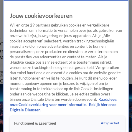
Jouw cookievoorkeuren
Wij en onze
29
partners gebruiken cookies en vergelijkbare
technieken om informatie te verzamelen over jou als gebruiker van
onze website(s), jouw gedrag en jouw apparaten. Als je „Alle
cookies accepteren” selecteert, worden trackingtechnologieën
Overzicht
Tip de
Laatste nieuws
Regionieuws
Het beste van Hart
ingeschakeld om onze advertenties en content te kunnen
redactie
personaliseren, onze producten en diensten te verbeteren en om
de prestaties van advertenties en content te meten. Als je
Volg Hart van Nederland
„Huidige keuze opslaan” selecteert of je toestemming intrekt,
worden deze trackingtechnologieën uitgeschakeld. We gebruiken
dan enkel functionele en essentiële cookies om de website goed te
Zoeken
laten functioneren en veilig te houden. Je kunt dit menu op ieder
Overzicht
Regio
Uitzendingen
Weer
Tip de redactie
Panel
Video's
moment opnieuw openen om je keuzes te wijzigen of om je
toestemming in te trekken door op de link Cookie-instellingen
onder aan de webpagina te klikken. Je selecties zullen overal
binnen onze Digitale Diensten worden doorgevoerd.
Raadpleeg
onze Cookieverklaring voor meer informatie.
Bekijk hier onze
Digitale Diensten.
Altijd actief
Functioneel & Essentieel