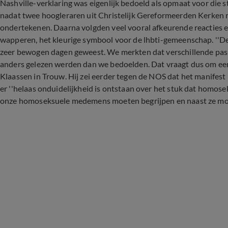
Nashville-verklaring was eigenlijk bedoeld als opmaat voor die 
nadat twee hoogleraren uit Christelijk Gereformeerden Kerken 
ondertekenen. Daarna volgden veel vooral afkeurende reacties 
wapperen, het kleurige symbool voor de lhbti-gemeenschap. ''De v
zeer bewogen dagen geweest. We merkten dat verschillende pas
anders gelezen werden dan we bedoelden. Dat vraagt dus om een
Klaassen in Trouw. Hij zei eerder tegen de NOS dat het manifest i
er ''helaas onduidelijkheid is ontstaan over het stuk dat homose
onze homoseksuele medemens moeten begrijpen en naast ze moe