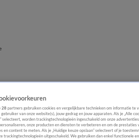
e
ookievoorkeuren
e
28
partners gebruiken cookies en vergelijkbare technieken om informatie te
s gebruiker van onze website(s), jouw gedrag en jouw apparaten. Als je „Alle co
” selecteert, worden trackingtechnologieën ingeschakeld om onze advertenties
personaliseren, onze producten en diensten te verbeteren en om de prestaties 
s en content te meten. Als je „Huidige keuze opslaan” selecteert of je toestemm
e trackingtechnologieën uitgeschakeld. We gebruiken dan enkel functionele en