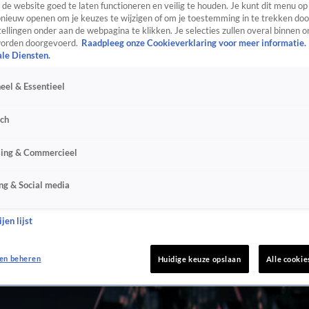
de website goed te laten functioneren en veilig te houden. Je kunt dit menu op
ieuw openen om je keuzes te wijzigen of om je toestemming in te trekken door
ellingen onder aan de webpagina te klikken. Je selecties zullen overal binnen o
orden doorgevoerd.
Raadpleeg onze Cookieverklaring voor meer informatie.
ale Diensten.
eel & Essentieel
sch
sing & Commercieel
ng & Social media
jen lijst
en beheren
Huidige keuze opslaan
Alle cookie