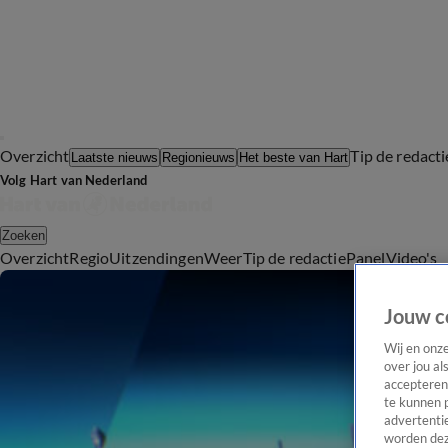
Overzicht
Tip de redacti
Laatste nieuws
Regionieuws
Het beste van Hart
Volg Hart van Nederland
Zoeken
Overzicht
Regio
Uitzendingen
Weer
Tip de redactie
Panel
Video's
Jouw c
Wij en onz
over jou al
accepteren
te kunnen 
advertentie
worden dez