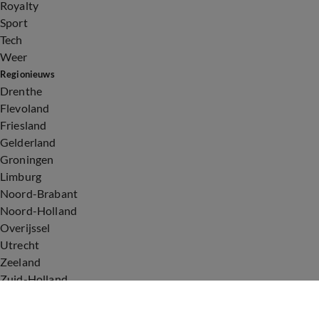
Royalty
Sport
Tech
Weer
Regionieuws
Drenthe
Flevoland
Friesland
Gelderland
Groningen
Limburg
Noord-Brabant
Noord-Holland
Overijssel
Utrecht
Zeeland
Zuid-Holland
Voorwaarden
Over ons