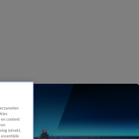
 verzamelen
okies
 en content
van
ing intrekt,
 essentiële