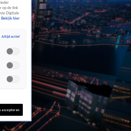
 ieder
 op de link
nze Digitale
Bekijk hier
Altijd actief
s accepteren