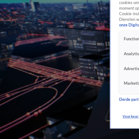
cookies om 
moment opn
Cookie-inst
Diensten w
onze Digit
Function
Analyti
Adverti
Marketi
Derde parti
Voorkeur