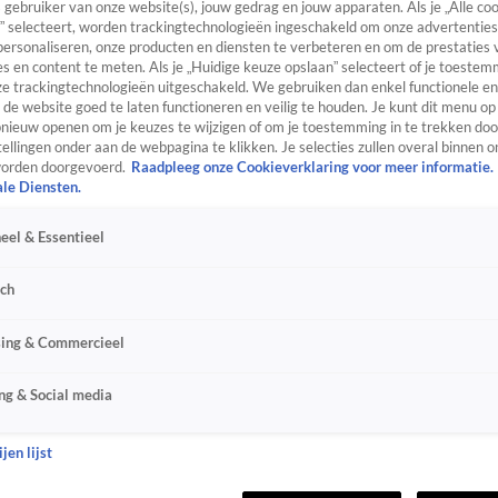
s gebruiker van onze website(s), jouw gedrag en jouw apparaten. Als je „Alle co
” selecteert, worden trackingtechnologieën ingeschakeld om onze advertenties
personaliseren, onze producten en diensten te verbeteren en om de prestaties 
s en content te meten. Als je „Huidige keuze opslaan” selecteert of je toestemm
e trackingtechnologieën uitgeschakeld. We gebruiken dan enkel functionele en
de website goed te laten functioneren en veilig te houden. Je kunt dit menu op
ieuw openen om je keuzes te wijzigen of om je toestemming in te trekken door
ellingen onder aan de webpagina te klikken. Je selecties zullen overal binnen o
orden doorgevoerd.
Raadpleeg onze Cookieverklaring voor meer informatie.
ale Diensten.
eel & Essentieel
sch
sing & Commercieel
ng & Social media
jen lijst