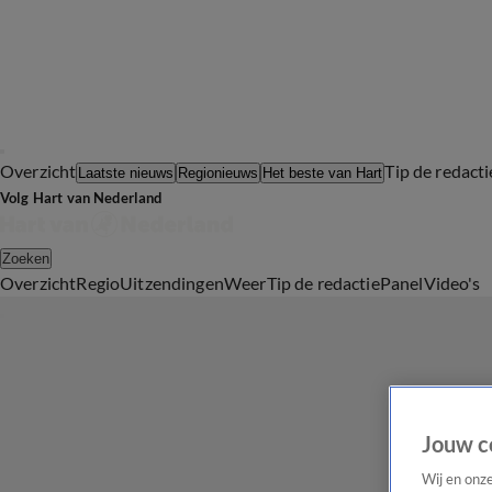
Overzicht
Tip de redacti
Laatste nieuws
Regionieuws
Het beste van Hart
Volg Hart van Nederland
Zoeken
Overzicht
Regio
Uitzendingen
Weer
Tip de redactie
Panel
Video's
Jouw c
Wij en onz