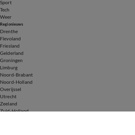
Sport
Tech
Weer
Regionieuws
Drenthe
Flevoland
Friesland
Gelderland
Groningen
Limburg
Noord-Brabant
Noord-Holland
Overijssel
Utrecht
Zeeland
Zuid-Holland
Voorwaarden
Over ons
Privacyverklaring