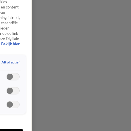
okies
 en content
van
ing intrekt,
 essentiële
 ieder
 op de link
nze Digitale
Bekijk hier
Altijd actief