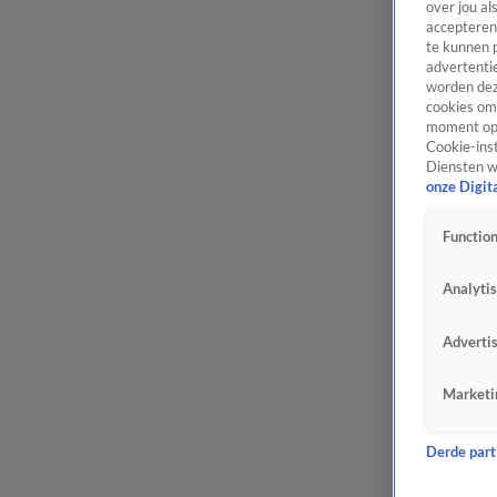
over jou al
accepteren
te kunnen 
advertentie
worden dez
cookies om 
moment opn
Cookie-inst
Diensten w
onze Digit
Function
Analyti
Adverti
Marketi
Derde parti