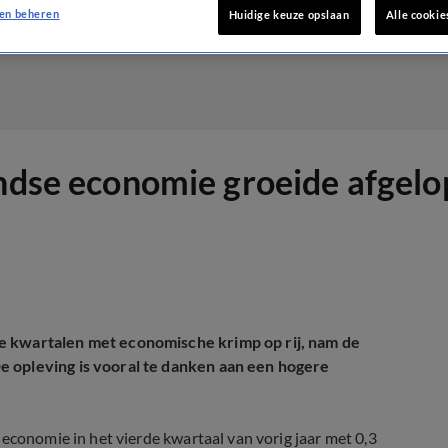
en beheren
Huidige keuze opslaan
Alle cookie
andse economie groeide afgelo
e kwartalen met economische krimp op rij, nam de
e opleving is vooral te danken aan een hogere
economie in het vierde kwartaal van vorig jaar met 0,3