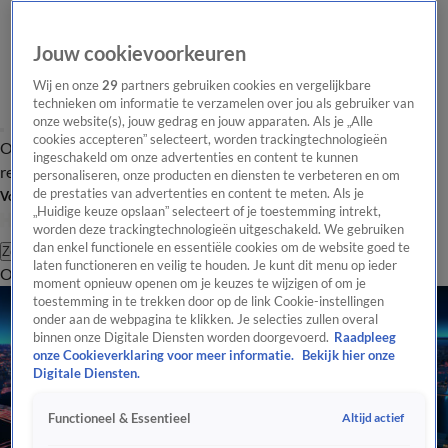
Jouw cookievoorkeuren
Wij en onze
29
partners gebruiken cookies en vergelijkbare
technieken om informatie te verzamelen over jou als gebruiker van
onze website(s), jouw gedrag en jouw apparaten. Als je „Alle
cookies accepteren” selecteert, worden trackingtechnologieën
Overzicht
Tip de
Laatste nieuws
Regionieuws
Het beste van Hart
ingeschakeld om onze advertenties en content te kunnen
redactie
personaliseren, onze producten en diensten te verbeteren en om
de prestaties van advertenties en content te meten. Als je
Volg Hart van Nederland
„Huidige keuze opslaan” selecteert of je toestemming intrekt,
worden deze trackingtechnologieën uitgeschakeld. We gebruiken
dan enkel functionele en essentiële cookies om de website goed te
Zoeken
laten functioneren en veilig te houden. Je kunt dit menu op ieder
Overzicht
Regio
Uitzendingen
Weer
Tip de redactie
Panel
Video's
moment opnieuw openen om je keuzes te wijzigen of om je
toestemming in te trekken door op de link Cookie-instellingen
onder aan de webpagina te klikken. Je selecties zullen overal
binnen onze Digitale Diensten worden doorgevoerd.
Raadpleeg
onze Cookieverklaring voor meer informatie.
Bekijk hier onze
Digitale Diensten.
Altijd actief
Functioneel & Essentieel