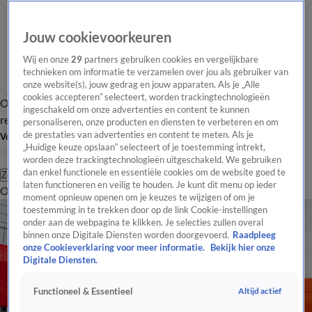
Jouw cookievoorkeuren
Wij en onze
29
partners gebruiken cookies en vergelijkbare
technieken om informatie te verzamelen over jou als gebruiker van
onze website(s), jouw gedrag en jouw apparaten. Als je „Alle
cookies accepteren” selecteert, worden trackingtechnologieën
Overzicht
Tip de
Laatste nieuws
Regionieuws
Het beste van Hart
ingeschakeld om onze advertenties en content te kunnen
redactie
personaliseren, onze producten en diensten te verbeteren en om
de prestaties van advertenties en content te meten. Als je
Volg Hart van Nederland
„Huidige keuze opslaan” selecteert of je toestemming intrekt,
worden deze trackingtechnologieën uitgeschakeld. We gebruiken
dan enkel functionele en essentiële cookies om de website goed te
Zoeken
laten functioneren en veilig te houden. Je kunt dit menu op ieder
Overzicht
Regio
Uitzendingen
Weer
Tip de redactie
Panel
Video's
moment opnieuw openen om je keuzes te wijzigen of om je
toestemming in te trekken door op de link Cookie-instellingen
onder aan de webpagina te klikken. Je selecties zullen overal
binnen onze Digitale Diensten worden doorgevoerd.
Raadpleeg
onze Cookieverklaring voor meer informatie.
Bekijk hier onze
Digitale Diensten.
Altijd actief
Functioneel & Essentieel