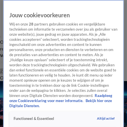
Jouw cookievoorkeuren
Wij en onze
28
partners gebruiken cookies en vergelijkbare
technieken om informatie te verzamelen over jou als gebruiker van
onze website(s), jouw gedrag en jouw apparaten. Als je „Alle
cookies accepteren” selecteert, worden trackingtechnologieën
Overzicht
Tip de
Laatste nieuws
Regionieuws
Het beste van Hart
ingeschakeld om onze advertenties en content te kunnen
redactie
personaliseren, onze producten en diensten te verbeteren en om
de prestaties van advertenties en content te meten. Als je
Volg Hart van Nederland
„Huidige keuze opslaan” selecteert of je toestemming intrekt,
worden deze trackingtechnologieën uitgeschakeld. We gebruiken
dan enkel functionele en essentiële cookies om de website goed te
Zoeken
laten functioneren en veilig te houden. Je kunt dit menu op ieder
Overzicht
Regio
Uitzendingen
Weer
Tip de redactie
Panel
Video's
moment opnieuw openen om je keuzes te wijzigen of om je
toestemming in te trekken door op de link Cookie-instellingen
onder aan de webpagina te klikken. Je selecties zullen overal
binnen onze Digitale Diensten worden doorgevoerd.
Raadpleeg
onze Cookieverklaring voor meer informatie.
Bekijk hier onze
Digitale Diensten.
Altijd actief
Functioneel & Essentieel