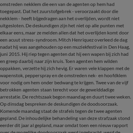
omstreden nekklem die een van de agenten op hem had
toegepast. Dat het zuurstofgebrek - veroorzaakt door die
nekklem - heeft bijgedragen aan het overlijden, wordt niet
uitgesloten. De deskundigen zijn het niet op alle punten met
elkaar eens, maar ze melden allen dat het overlijden komt door
een acuut stress-syndroom. Mitch Henriquez overleed de dag
nadat hij was aangehouden op een muziekfestival in Den Haag,
juni 2015. Hij riep tegen agenten dat hij een wapen bij zich had
en greep daarbij naar zijn kruis. Toen agenten hem wilden
oppakken, verzette hij zich hevig. Er waren vele klappen met de
wapenstok, pepperspray en de omstreden nek- en hoofdklem
voor nodig om hem onder bedwang te krijgen. Twee van de vijf
betrokken agenten staan terecht voor de gewelddadige
arrestatie. De rechtszaak begon maandag en duurt twee weken.
Op dinsdag bespreken de deskundigen de doodsoorzaak.
Komende maandag staat de strafeis tegen de twee agenten
gepland. De inhoudelijke behandeling van deze strafzaak stond
eerder dit jaar al gepland, maar omdat toen een nieuw rapport
over de mogelijke doodsoorzaak werd ingebracht, werd de