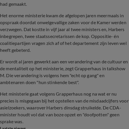
had gemaakt.
Het enorme ministerie kwam de afgelopen jaren meermaals in
opspraak doordat onwelgevallige zaken voor de Kamer werden
verzwegen. Dat kostte in vijf jaar al twee ministers en, Harbers
inbegrepen, twee staatssecretarissen de kop. Oppositie- én
coalitiepartijen vragen zich af of het departement zijn leven wel
heeft gebeterd.
Er wordt al jaren gewerkt aan een verandering van de cultuur en
de mentaliteit op het ministerie, zegt Grapperhaus in talkshow
M. Die verandering is volgens hem "echt op gang" en
ambtenaren doen "hun stinkende best".
Het ministerie gaat volgens Grapperhaus nog na wat er nu
precies is misgegaan bij het opstellen van de misdaadcijfers voor
asielzoekers, waarover Harbers dinsdag struikelde. De CDA-
minister houdt vol dat van boze opzet en "doofpotten" geen
sprake was.
Laatste nieuws