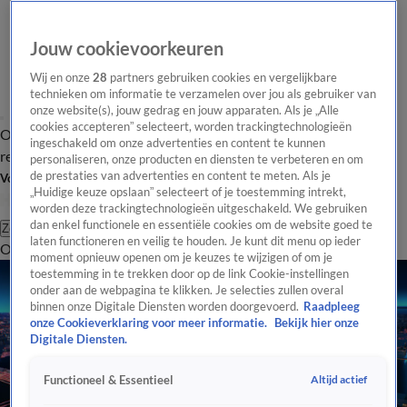
Jouw cookievoorkeuren
Wij en onze
28
partners gebruiken cookies en vergelijkbare
technieken om informatie te verzamelen over jou als gebruiker van
onze website(s), jouw gedrag en jouw apparaten. Als je „Alle
cookies accepteren” selecteert, worden trackingtechnologieën
Overzicht
Tip de
Laatste nieuws
Regionieuws
Het beste van Hart
ingeschakeld om onze advertenties en content te kunnen
redactie
personaliseren, onze producten en diensten te verbeteren en om
de prestaties van advertenties en content te meten. Als je
Volg Hart van Nederland
„Huidige keuze opslaan” selecteert of je toestemming intrekt,
worden deze trackingtechnologieën uitgeschakeld. We gebruiken
dan enkel functionele en essentiële cookies om de website goed te
Zoeken
laten functioneren en veilig te houden. Je kunt dit menu op ieder
Overzicht
Regio
Uitzendingen
Weer
Tip de redactie
Panel
Video's
moment opnieuw openen om je keuzes te wijzigen of om je
toestemming in te trekken door op de link Cookie-instellingen
onder aan de webpagina te klikken. Je selecties zullen overal
binnen onze Digitale Diensten worden doorgevoerd.
Raadpleeg
onze Cookieverklaring voor meer informatie.
Bekijk hier onze
Digitale Diensten.
Altijd actief
Functioneel & Essentieel