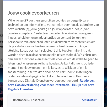
Jouw cookievoorkeuren
Wij en onze
29
partners gebruiken cookies en vergelijkbare
technieken om informatie te verzamelen over jou als gebruiker van
onze website(s), jouw gedrag en jouw apparaten. Als je „Alle
cookies accepteren” selecteert, worden trackingtechnologieën
Overzicht
Tip de
Laatste nieuws
Regionieuws
Het beste van Hart
ingeschakeld om onze advertenties en content te kunnen
redactie
personaliseren, onze producten en diensten te verbeteren en om
de prestaties van advertenties en content te meten. Als je
Volg Hart van Nederland
„Huidige keuze opslaan” selecteert of je toestemming intrekt,
worden deze trackingtechnologieën uitgeschakeld. We gebruiken
dan enkel functionele en essentiële cookies om de website goed te
Zoeken
laten functioneren en veilig te houden. Je kunt dit menu op ieder
Overzicht
Regio
Uitzendingen
Weer
Tip de redactie
Panel
Video's
moment opnieuw openen om je keuzes te wijzigen of om je
toestemming in te trekken door op de link Cookie-instellingen
onder aan de webpagina te klikken. Je selecties zullen overal
binnen onze Digitale Diensten worden doorgevoerd.
Raadpleeg
onze Cookieverklaring voor meer informatie.
Bekijk hier onze
Digitale Diensten.
Altijd actief
Functioneel & Essentieel