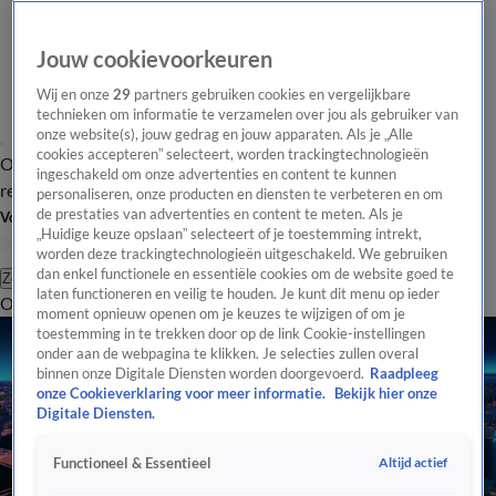
Jouw cookievoorkeuren
Wij en onze
29
partners gebruiken cookies en vergelijkbare
technieken om informatie te verzamelen over jou als gebruiker van
onze website(s), jouw gedrag en jouw apparaten. Als je „Alle
cookies accepteren” selecteert, worden trackingtechnologieën
Overzicht
Tip de
Laatste nieuws
Regionieuws
Het beste van Hart
ingeschakeld om onze advertenties en content te kunnen
redactie
personaliseren, onze producten en diensten te verbeteren en om
de prestaties van advertenties en content te meten. Als je
Volg Hart van Nederland
„Huidige keuze opslaan” selecteert of je toestemming intrekt,
worden deze trackingtechnologieën uitgeschakeld. We gebruiken
dan enkel functionele en essentiële cookies om de website goed te
Zoeken
laten functioneren en veilig te houden. Je kunt dit menu op ieder
Overzicht
Regio
Uitzendingen
Weer
Tip de redactie
Panel
Video's
moment opnieuw openen om je keuzes te wijzigen of om je
toestemming in te trekken door op de link Cookie-instellingen
onder aan de webpagina te klikken. Je selecties zullen overal
binnen onze Digitale Diensten worden doorgevoerd.
Raadpleeg
onze Cookieverklaring voor meer informatie.
Bekijk hier onze
Digitale Diensten.
Altijd actief
Functioneel & Essentieel