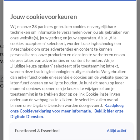
Jouw cookievoorkeuren
Wij en onze
28
partners gebruiken cookies en vergelijkbare
technieken om informatie te verzamelen over jou als gebruiker van
onze website(s), jouw gedrag en jouw apparaten. Als je „Alle
cookies accepteren” selecteert, worden trackingtechnologieën
Overzicht
Tip de
Laatste nieuws
Regionieuws
Het beste van Hart
ingeschakeld om onze advertenties en content te kunnen
redactie
personaliseren, onze producten en diensten te verbeteren en om
de prestaties van advertenties en content te meten. Als je
Volg Hart van Nederland
„Huidige keuze opslaan” selecteert of je toestemming intrekt,
worden deze trackingtechnologieën uitgeschakeld. We gebruiken
dan enkel functionele en essentiële cookies om de website goed te
Zoeken
laten functioneren en veilig te houden. Je kunt dit menu op ieder
Overzicht
Regio
Uitzendingen
Weer
Tip de redactie
Panel
Video's
moment opnieuw openen om je keuzes te wijzigen of om je
toestemming in te trekken door op de link Cookie-instellingen
onder aan de webpagina te klikken. Je selecties zullen overal
binnen onze Digitale Diensten worden doorgevoerd.
Raadpleeg
onze Cookieverklaring voor meer informatie.
Bekijk hier onze
Digitale Diensten.
Altijd actief
Functioneel & Essentieel