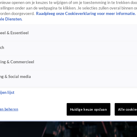
ieuw openen om je keuzes te wijzigen of om je toestemming in te trekken door
ellingen onder aan de webpagina te klikken. Je selecties zullen overal binnen o
orden doorgevoerd.
Raadpleeg onze Cookieverklaring voor meer informatie.
ale Diensten.
eel & Essentieel
sch
sing & Commercieel
ng & Social media
jen lijst
en beheren
Huidige keuze opslaan
Alle cookie