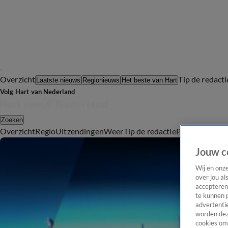
Overzicht
Tip de redacti
Laatste nieuws
Regionieuws
Het beste van Hart
Volg Hart van Nederland
Zoeken
Overzicht
Regio
Uitzendingen
Weer
Tip de redactie
Panel
Video's
Jouw c
Wij en onz
over jou al
accepteren
te kunnen 
advertentie
worden dez
cookies om 