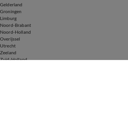
Gelderland
Groningen
Limburg
Noord-Brabant
Noord-Holland
Overijssel
Utrecht
Zeeland
Zuid-Holland
Voorwaarden
Over ons
Privacyverklaring
Gebruiksvoorwaarden
Cookieverklaring
Digitale diensten
Cookie instellingen
Upod & Talpa Network
Adverteren
Vacatures