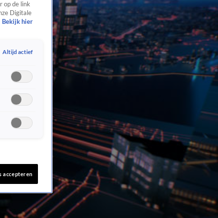
 op de link
nze Digitale
Bekijk hier
Altijd actief
s accepteren