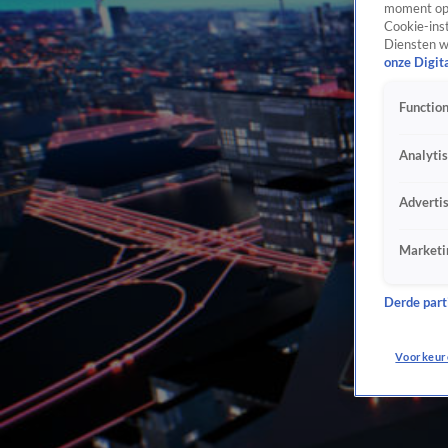
moment opn
Cookie-inst
Diensten w
onze Digit
Function
Analyti
Adverti
Marketi
Derde parti
Voorkeur