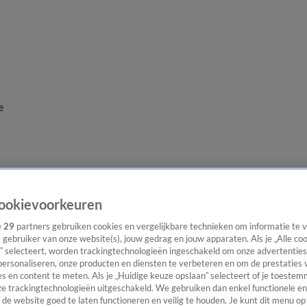
e
ookievoorkeuren
e
29
partners gebruiken cookies en vergelijkbare technieken om informatie te
s gebruiker van onze website(s), jouw gedrag en jouw apparaten. Als je „Alle co
” selecteert, worden trackingtechnologieën ingeschakeld om onze advertenties
personaliseren, onze producten en diensten te verbeteren en om de prestaties 
s en content te meten. Als je „Huidige keuze opslaan” selecteert of je toestemm
e trackingtechnologieën uitgeschakeld. We gebruiken dan enkel functionele en
de website goed te laten functioneren en veilig te houden. Je kunt dit menu op