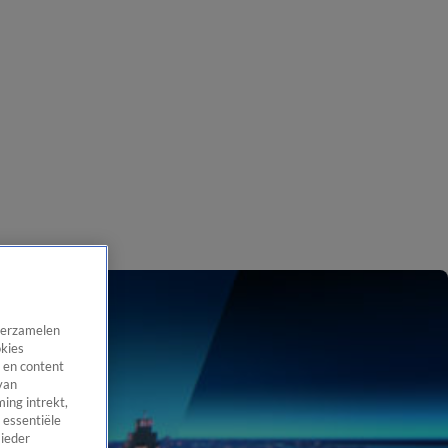
 verzamelen
okies
 en content
van
ing intrekt,
 essentiële
 ieder