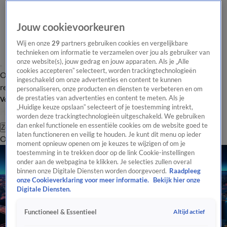
Jouw cookievoorkeuren
Wij en onze
29
partners gebruiken cookies en vergelijkbare
technieken om informatie te verzamelen over jou als gebruiker van
onze website(s), jouw gedrag en jouw apparaten. Als je „Alle
cookies accepteren” selecteert, worden trackingtechnologieën
Overzicht
Tip de
Laatste nieuws
Regionieuws
Het beste van Hart
ingeschakeld om onze advertenties en content te kunnen
redactie
personaliseren, onze producten en diensten te verbeteren en om
de prestaties van advertenties en content te meten. Als je
Volg Hart van Nederland
„Huidige keuze opslaan” selecteert of je toestemming intrekt,
worden deze trackingtechnologieën uitgeschakeld. We gebruiken
dan enkel functionele en essentiële cookies om de website goed te
Zoeken
laten functioneren en veilig te houden. Je kunt dit menu op ieder
Overzicht
Regio
Uitzendingen
Weer
Tip de redactie
Panel
Video's
moment opnieuw openen om je keuzes te wijzigen of om je
toestemming in te trekken door op de link Cookie-instellingen
onder aan de webpagina te klikken. Je selecties zullen overal
binnen onze Digitale Diensten worden doorgevoerd.
Raadpleeg
onze Cookieverklaring voor meer informatie.
Bekijk hier onze
Digitale Diensten.
Altijd actief
Functioneel & Essentieel