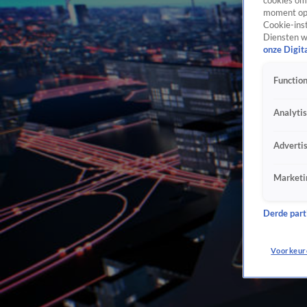
cookies om 
moment opn
Cookie-inst
Diensten w
onze Digit
Function
Analyti
Adverti
Marketi
Derde parti
Voorkeur