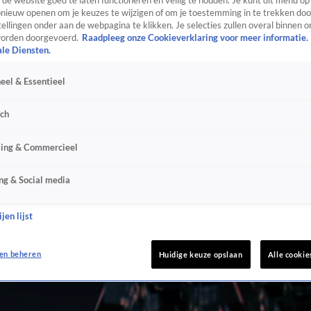
de website goed te laten functioneren en veilig te houden. Je kunt dit menu op
ieuw openen om je keuzes te wijzigen of om je toestemming in te trekken door
ellingen onder aan de webpagina te klikken. Je selecties zullen overal binnen o
orden doorgevoerd.
Raadpleeg onze Cookieverklaring voor meer informatie.
ale Diensten.
eel & Essentieel
sch
sing & Commercieel
ng & Social media
jen lijst
en beheren
Huidige keuze opslaan
Alle cookie