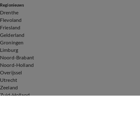
Regionieuws
Drenthe
Flevoland
Friesland
Gelderland
Groningen
Limburg
Noord-Brabant
Noord-Holland
Overijssel
Utrecht
Zeeland
Zuid-Holland
Voorwaarden
Over ons
Privacyverklaring
Gebruiksvoorwaarden
Cookieverklaring
Digitale diensten