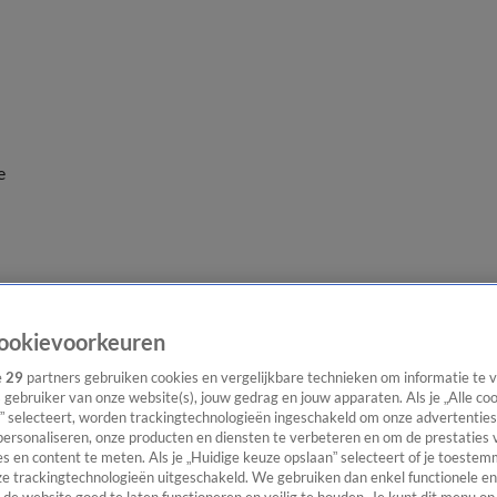
e
ookievoorkeuren
e
29
partners gebruiken cookies en vergelijkbare technieken om informatie te
s gebruiker van onze website(s), jouw gedrag en jouw apparaten. Als je „Alle co
” selecteert, worden trackingtechnologieën ingeschakeld om onze advertenties
personaliseren, onze producten en diensten te verbeteren en om de prestaties 
s en content te meten. Als je „Huidige keuze opslaan” selecteert of je toestemm
e trackingtechnologieën uitgeschakeld. We gebruiken dan enkel functionele en