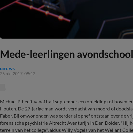
Mede-leerlingen avondschool 
NIEUWS
26 okt 2017, 09:42
Michael P. heeft vanaf half september een opleiding tot hovenie
Houten. De 27-jarige man wordt verdacht van moord of doodslag
Faber. Bij omwonenden was eerder al ophef ontstaan over de vrijhe
forensische psychiatrie Altrecht Aventurijn in Den Dolder. "Hij 
terrein van het college'', aldus Willy Vogels van het Wellant Co