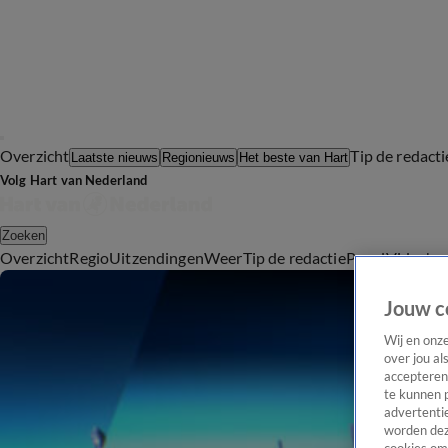
Overzicht
Tip de redacti
Laatste nieuws
Regionieuws
Het beste van Hart
Volg Hart van Nederland
Zoeken
Overzicht
Regio
Uitzendingen
Weer
Tip de redactie
Panel
Video's
Jouw c
Wij en onz
over jou al
accepteren
te kunnen 
advertentie
worden dez