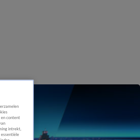
 verzamelen
okies
 en content
van
ing intrekt,
 essentiële