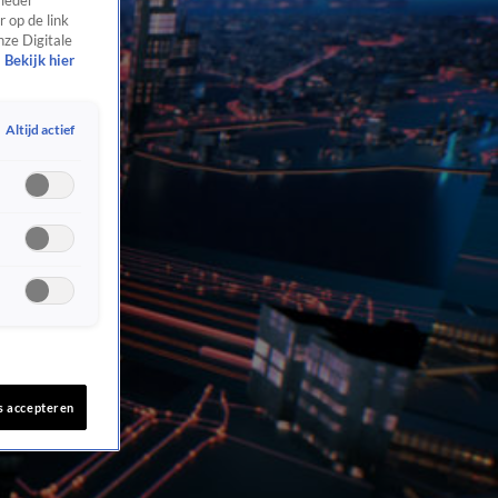
 ieder
 op de link
nze Digitale
Bekijk hier
Altijd actief
s accepteren