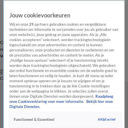
Jouw cookievoorkeuren
Wij en onze
29
partners gebruiken cookies en vergelijkbare
technieken om informatie te verzamelen over jou als gebruiker van
onze website(s), jouw gedrag en jouw apparaten. Als je „Alle
cookies accepteren” selecteert, worden trackingtechnologieën
Overzicht
Tip de
Laatste nieuws
Regionieuws
Het beste van Hart
ingeschakeld om onze advertenties en content te kunnen
redactie
personaliseren, onze producten en diensten te verbeteren en om
de prestaties van advertenties en content te meten. Als je
Volg Hart van Nederland
„Huidige keuze opslaan” selecteert of je toestemming intrekt,
worden deze trackingtechnologieën uitgeschakeld. We gebruiken
dan enkel functionele en essentiële cookies om de website goed te
Zoeken
laten functioneren en veilig te houden. Je kunt dit menu op ieder
Overzicht
Regio
Uitzendingen
Weer
Tip de redactie
Panel
Video's
moment opnieuw openen om je keuzes te wijzigen of om je
toestemming in te trekken door op de link Cookie-instellingen
onder aan de webpagina te klikken. Je selecties zullen overal
binnen onze Digitale Diensten worden doorgevoerd.
Raadpleeg
onze Cookieverklaring voor meer informatie.
Bekijk hier onze
Digitale Diensten.
Altijd actief
Functioneel & Essentieel