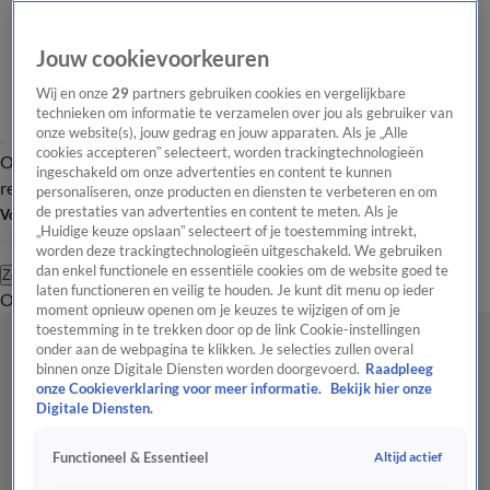
Jouw cookievoorkeuren
Wij en onze
29
partners gebruiken cookies en vergelijkbare
technieken om informatie te verzamelen over jou als gebruiker van
onze website(s), jouw gedrag en jouw apparaten. Als je „Alle
cookies accepteren” selecteert, worden trackingtechnologieën
Overzicht
Tip de
Laatste nieuws
Regionieuws
Het beste van Hart
ingeschakeld om onze advertenties en content te kunnen
redactie
personaliseren, onze producten en diensten te verbeteren en om
de prestaties van advertenties en content te meten. Als je
Volg Hart van Nederland
„Huidige keuze opslaan” selecteert of je toestemming intrekt,
worden deze trackingtechnologieën uitgeschakeld. We gebruiken
dan enkel functionele en essentiële cookies om de website goed te
Zoeken
laten functioneren en veilig te houden. Je kunt dit menu op ieder
Overzicht
Regio
Uitzendingen
Weer
Tip de redactie
Panel
Video's
moment opnieuw openen om je keuzes te wijzigen of om je
toestemming in te trekken door op de link Cookie-instellingen
onder aan de webpagina te klikken. Je selecties zullen overal
binnen onze Digitale Diensten worden doorgevoerd.
Raadpleeg
onze Cookieverklaring voor meer informatie.
Bekijk hier onze
Digitale Diensten.
Altijd actief
Functioneel & Essentieel